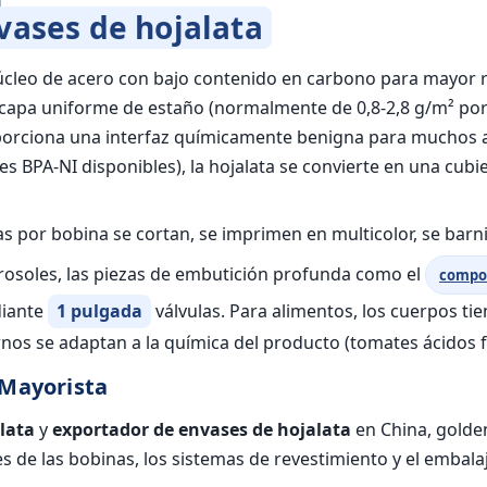
vases de hojalata
úcleo de acero con bajo contenido en carbono para mayor r
capa uniforme de estaño (normalmente de 0,8-2,8 g/m² por c
roporciona una interfaz químicamente benigna para muchos
 BPA-NI disponibles), la hojalata se convierte en una cubie
das por bobina se cortan, se imprimen en multicolor, se barn
erosoles, las piezas de embutición profunda como el
compon
diante
1 pulgada
válvulas. Para alimentos, los cuerpos tie
rnos se adaptan a la química del producto (tomates ácidos f
 Mayorista
lata
y
exportador de envases de hojalata
en China, gold
es de las bobinas, los sistemas de revestimiento y el embala