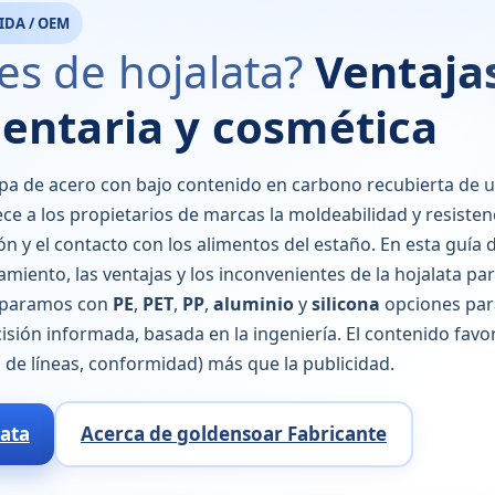
IDA / OEM
es de hojalata?
Ventajas
mentaria y cosmética
pa de acero con bajo contenido en carbono recubierta de u
ce a los propietarios de marcas la moldeabilidad y resistenc
ón y el contacto con los alimentos del estaño. En esta guía d
miento, las ventajas y los inconvenientes de la hojalata par
omparamos con
PE
,
PET
,
PP
,
aluminio
y
silicona
opciones par
ón informada, basada en la ingeniería. El contenido favor
d de líneas, conformidad) más que la publicidad.
lata
Acerca de goldensoar Fabricante