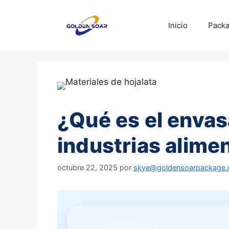
Saltar
al
Inicio
Packa
contenido
¿Qué es el envas
industrias alime
octubre 22, 2025
por
skye@goldensoarpackage