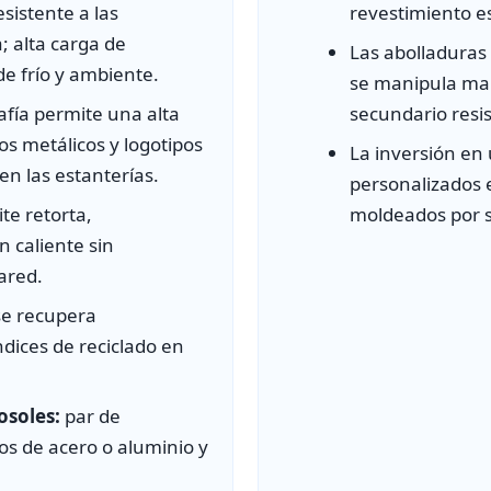
sistente a las
revestimiento e
; alta carga de
Las abolladuras
e frío y ambiente.
se manipula mal
afía permite una alta
secundario resi
los metálicos y logotipos
La inversión en u
en las estanterías.
personalizados e
te retorta,
moldeados por 
n caliente sin
ared.
se recupera
dices de reciclado en
osoles:
par de
s de acero o aluminio y