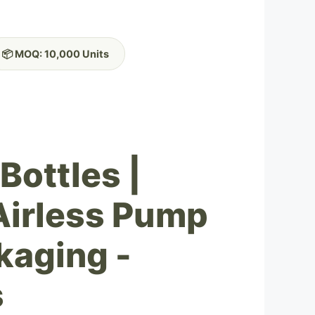
📦 MOQ: 10,000 Units
ottles |
 Airless Pump
kaging -
s