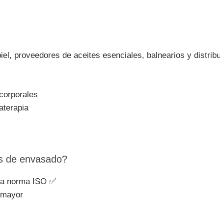
iel, proveedores de aceites esenciales, balnearios y distrib
corporales
aterapia
es de envasado?
 la norma ISO ✅
r mayor