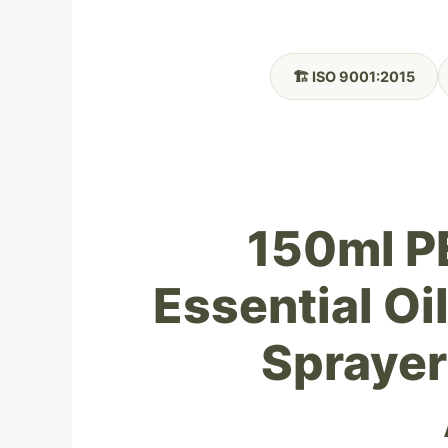
🏗️ ISO 9001:2015
150ml P
Essential Oi
Sprayer