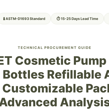
🧪 ASTM-D1693 Standard
⏱️ 15-25 Days Lead Time
TECHNICAL PROCUREMENT GUIDE
ET Cosmetic Pump B
l Bottles Refillable
 Customizable Pac
Advanced Analysi