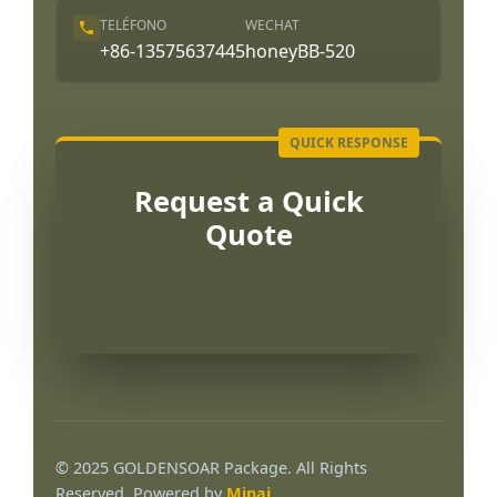
TELÉFONO
WECHAT
+86-13575637445
honeyBB-520
Request a Quick
Quote
Português
العربية
© 2025 GOLDENSOAR Package. All Rights
Français
Reserved. Powered by
Mipai
.