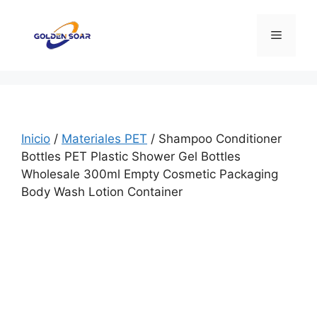
Saltar
al
Menú
contenido
Inicio
/
Materiales PET
/ Shampoo Conditioner
Bottles PET Plastic Shower Gel Bottles
Wholesale 300ml Empty Cosmetic Packaging
Body Wash Lotion Container