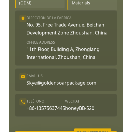
(ODM)
Materials
DIRECCIÓN DE LA FÁBRICA
No. 95, Free Trade Avenue, Beichan
Development Zone Zhoushan, China
OFFICE ADDRESS
11th Floor, Building A, Zhonglang
International, Zhoushan, China
EMAIL US
Skye@goldensoarpackage.com
TELÉFONO
WECHAT
+86-13575637445
honeyBB-520