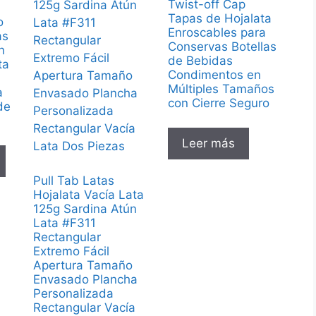
Twist-off Cap
Tapas de Hojalata
o
Enroscables para
as
Conservas Botellas
n
de Bebidas
ta
Condimentos en
Múltiples Tamaños
a
con Cierre Seguro
de
Leer más
Pull Tab Latas
Hojalata Vacía Lata
125g Sardina Atún
Lata #F311
Rectangular
Extremo Fácil
Apertura Tamaño
Envasado Plancha
Personalizada
Rectangular Vacía