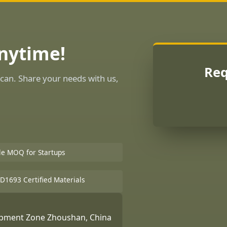
Anytime!
Req
can. Share your needs with us,
ble MOQ for Startups
D1693 Certified Materials
lopment Zone Zhoushan, China