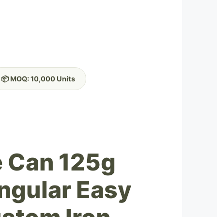
📦 MOQ: 10,000 Units
e Can 125g
ngular Easy