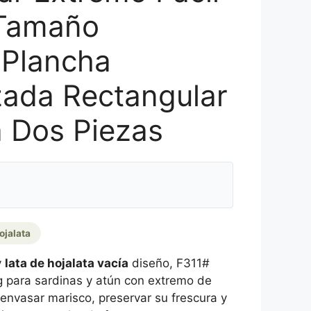
 Tamaño
 Plancha
zada Rectangular
a Dos Piezas
ojalata
y
lata de hojalata vacía
diseño, F311#
g para sardinas y atún con extremo de
a envasar marisco, preservar su frescura y