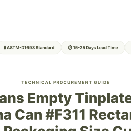
🧪 ASTM-D1693 Standard
⏱️ 15-25 Days Lead Time
TECHNICAL PROCUREMENT GUIDE
Cans Empty Tinplat
na Can #F311 Recta