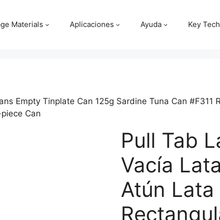
ge Materials
Aplicaciones
Ayuda
Key Tech
Cans Empty Tinplate Can 125g Sardine Tuna Can #F311 
-piece Can
Pull Tab L
Vacía Lat
Atún Lata
Rectangul