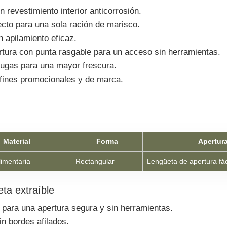
n revestimiento interior anticorrosión.
cto para una sola ración de marisco.
n apilamiento eficaz.
tura con punta rasgable para un acceso sin herramientas.
fugas para una mayor frescura.
 fines promocionales y de marca.
Material
Forma
Apertur
limentaria
Rectangular
Lengüeta de apertura fác
eta extraíble
r para una apertura segura y sin herramientas.
n bordes afilados.