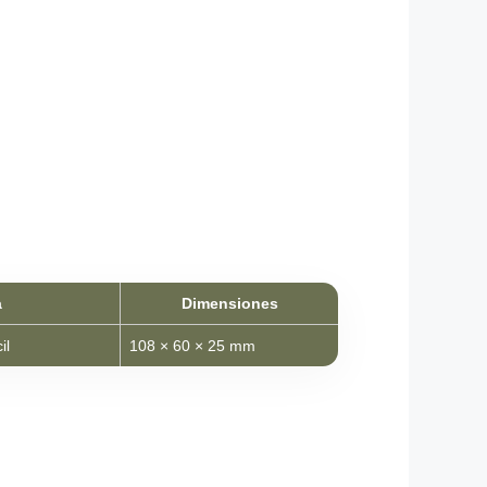
a
Dimensiones
il
108 × 60 × 25 mm