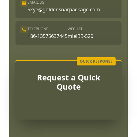
EMAIL US
Skye@goldensoarpackage.com
TÉLÉPHONE
WECHAT
+86-13575637445
mielBB-520
Request a Quick
Quote
Português