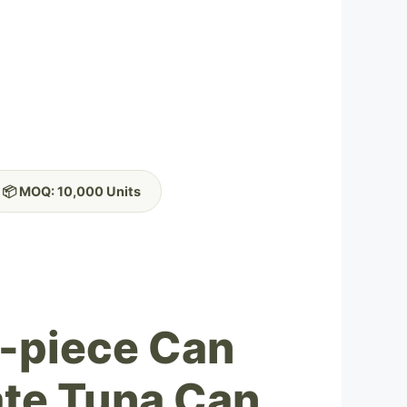
📦 MOQ: 10,000 Units
-piece Can
ate Tuna Can