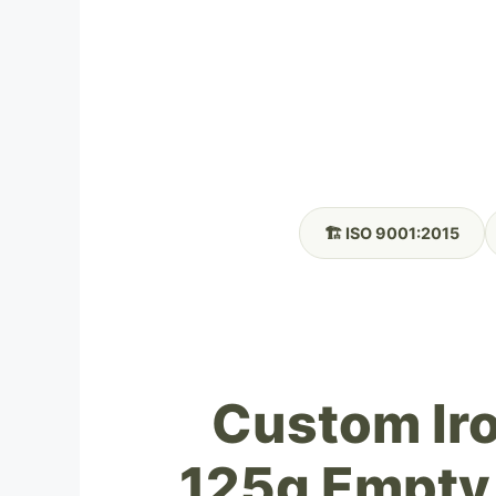
🏗️ ISO 9001:2015
Custom Ir
125g Empty 