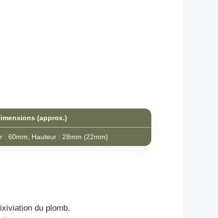
imensions (approx.)
r : 60mm, Hauteur : 28mm (22mm)
ixiviation du plomb.