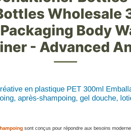
Bottles Wholesale
Packaging Body W
iner - Advanced An
créative en plastique PET 300ml Embal
ing, après-shampoing, gel douche, lotio
-shampoing
sont conçus pour répondre aux besoins modernes