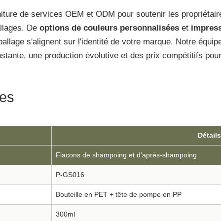
ture de services OEM et ODM pour soutenir les propriétair
allages. De
options de couleurs personnalisées
et
impress
allage s'alignent sur l'identité de votre marque. Notre équip
onstante, une production évolutive et des prix compétitifs pou
ues
Détails
Flacons de shampoing et d'après-shampoing
P-GS016
Bouteille en PET + tête de pompe en PP
300ml