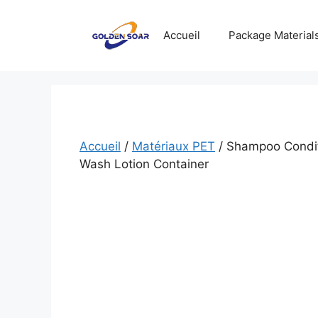
Aller
au
Accueil
Package Material
contenu
Accueil
/
Matériaux PET
/ Shampoo Condit
Wash Lotion Container