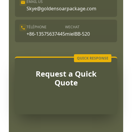
EMAIL US
Skye@goldensoarpackage.com
TÉLÉPHONE
WECHAT
+86-13575637445
mielBB-520
Request a Quick
Quote
Português