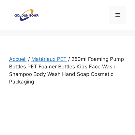
Aller
au
Menu
contenu
Accueil
/
Matériaux PET
/ 250ml Foaming Pump
Bottles PET Foamer Bottles Kids Face Wash
Shampoo Body Wash Hand Soap Cosmetic
Packaging