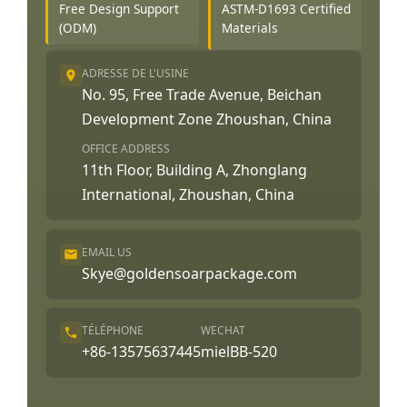
Free Design Support
ASTM-D1693 Certified
(ODM)
Materials
ADRESSE DE L'USINE
No. 95, Free Trade Avenue, Beichan
Development Zone Zhoushan, China
OFFICE ADDRESS
11th Floor, Building A, Zhonglang
International, Zhoushan, China
EMAIL US
Skye@goldensoarpackage.com
TÉLÉPHONE
WECHAT
+86-13575637445
mielBB-520