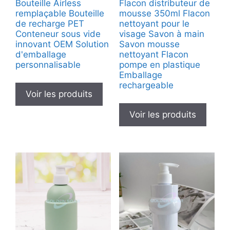
Bouteille Airless
Flacon distributeur de
remplaçable Bouteille
mousse 350ml Flacon
de recharge PET
nettoyant pour le
Conteneur sous vide
visage Savon à main
innovant OEM Solution
Savon mousse
d'emballage
nettoyant Flacon
personnalisable
pompe en plastique
Emballage
rechargeable
Voir les produits
Voir les produits