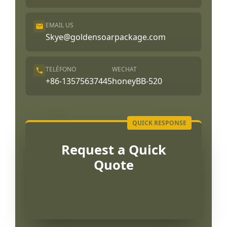
EMAIL US
Skye@goldensoarpackage.com
TELÉFONO
WECHAT
+86-13575637445
honeyBB-520
Request a Quick
Quote