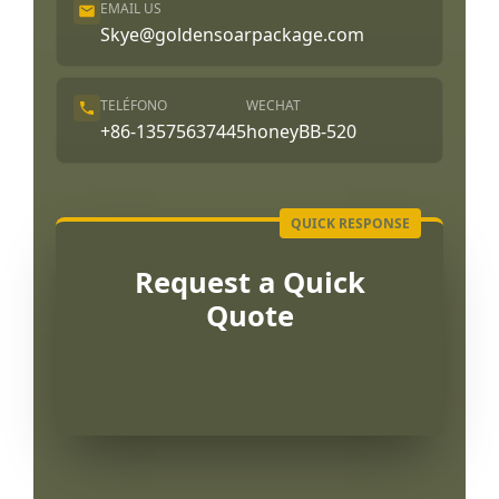
EMAIL US
Skye@goldensoarpackage.com
TELÉFONO
WECHAT
+86-13575637445
honeyBB-520
Request a Quick
Quote
Português