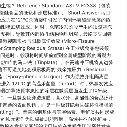
ference Standard: ASTM F2338（包装
触食品的搪瓷和涂层标准）。 Short Answer 马口
应力在121℃杀菌釜中引发了内侧环氧酚醛涂层的微
的阳极底切效应。同时，杀菌冷却阶段产生的顶隙蒸汽
封垫圈，导致其内部微孔结构物理坍塌，最终丧失回弹
形核与阳极底切效应 (Micro-Fissure
under Stamping Residual Stress) 在工业级食品包装领
s 的生锈与失效问题时，必须将时间线前置到金属成型阶段的断裂力
g/m² 的马口铁（Tinplate）。在高速冲压机将其边缘
不可避免地会积累极高的“残余拉应力（Residual
脂（Epoxy-phenolic lacquer）作为强效介电隔离层，
 121°C 的高温杀菌釜（Retort）时，热激发效应
种叠加导致原本脆性的涂层在微观层面发生了纳米级
eation）”。一旦微裂纹穿透漆膜，高水分、高酸性的食品汤汁
非普通的表面铁锈，而是一种极其隐蔽且破坏性极强的
rcutting）”。暴露的钢基体与表层锡素、电解质共同形成
）。活跃的铁元素作为阳极被剧烈溶解，腐蚀并不向外扩展，
导致原本看起来完好的卡口结构在承受负压时突然发生