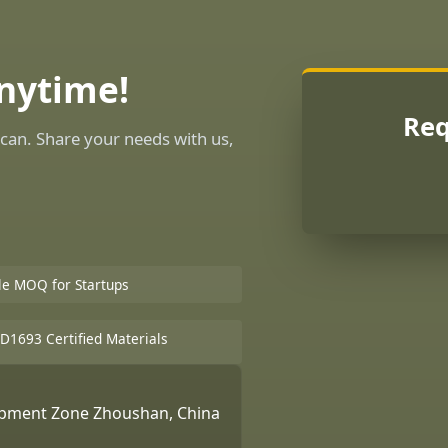
Anytime!
Req
can. Share your needs with us,
ble MOQ for Startups
D1693 Certified Materials
lopment Zone Zhoushan, China