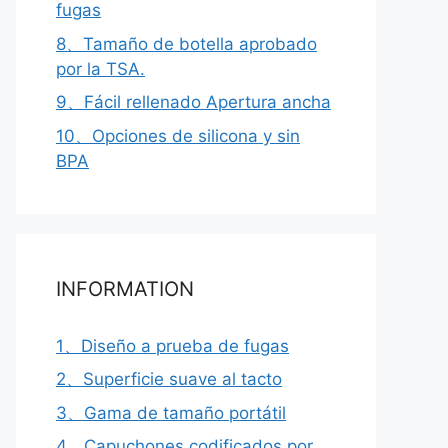
fugas
8、Tamaño de botella aprobado
por la TSA.
9、Fácil rellenado Apertura ancha
10、Opciones de silicona y sin
BPA
INFORMATION
1、Diseño a prueba de fugas
2、Superficie suave al tacto
3、Gama de tamaño portátil
4、Capuchones codificados por