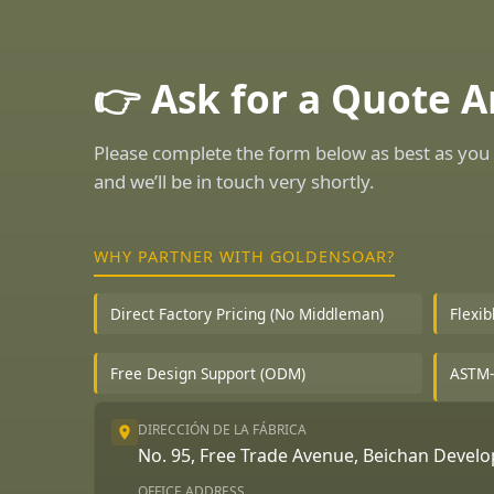
👉 Ask for a Quote 
Please complete the form below as best as you 
and we’ll be in touch very shortly.
WHY PARTNER WITH GOLDENSOAR?
Direct Factory Pricing (No Middleman)
Flexi
Free Design Support (ODM)
ASTM-
DIRECCIÓN DE LA FÁBRICA
No. 95, Free Trade Avenue, Beichan Deve
OFFICE ADDRESS