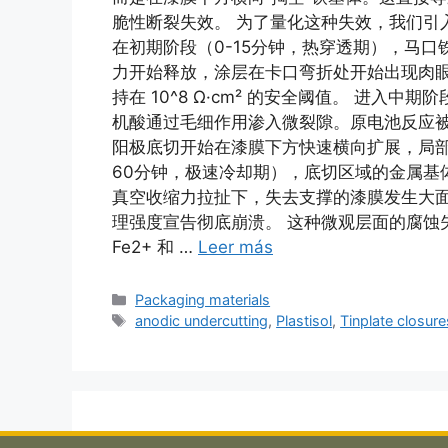
脆性断裂失效。 为了量化这种失效，我们引入
在初期阶段（0-15分钟，热穿透期），马口
力开始释放，涂层在卡口弯折处开始出现肉眼
持在 10^8 Ω·cm² 的安全阈值。 进入
机酸通过毛细作用渗入微裂隙。原电池反应被高温剧
阳极底切开始在漆膜下方快速横向扩展，局部
60分钟，极速冷却期），底切区域的金属基体
真空收缩力拉扯下，失去支撑的漆膜发生大
理强度宣告彻底崩溃。 这种微观层面的腐蚀
Fe2+ 和 …
Leer más
Categorías
Packaging materials
Etiquetas
anodic undercutting
,
Plastisol
,
Tinplate closure