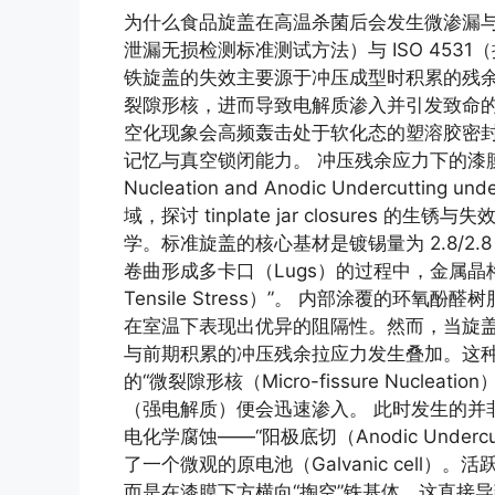
为什么食品旋盖在高温杀菌后会发生微渗漏与生锈？ Re
泄漏无损检测标准测试方法）与 ISO 4531（接
铁旋盖的失效主要源于冲压成型时积累的残余
裂隙形核，进而导致电解质渗入并引发致命
空化现象会高频轰击处于软化态的塑溶胶密
记忆与真空锁闭能力。 冲压残余应力下的漆膜微裂隙
Nucleation and Anodic Undercutting 
域，探讨 tinplate jar closure
学。标准旋盖的核心基材是镀锡量为 2.8/2.8 
卷曲形成多卡口（Lugs）的过程中，金属晶格
Tensile Stress）”。 内部涂覆的环氧酚醛树
在室温下表现出优异的阻隔性。然而，当旋盖进入
与前期积累的冲压残余拉应力发生叠加。这
的“微裂隙形核（Micro-fissure Nucl
（强电解质）便会迅速渗入。 此时发生的并
电化学腐蚀——“阳极底切（Anodic Unde
了一个微观的原电池（Galvanic cell
而是在漆膜下方横向“掏空”铁基体。这直接