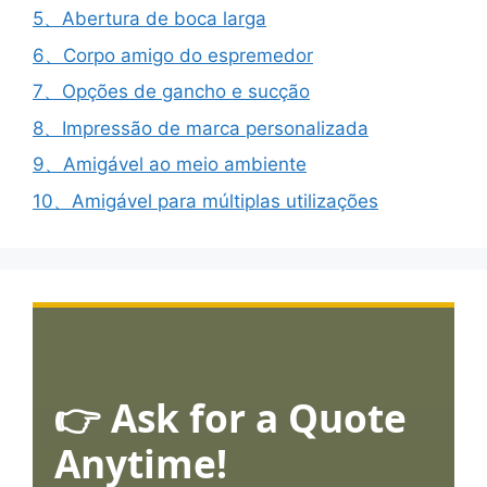
5、Abertura de boca larga
6、Corpo amigo do espremedor
7、Opções de gancho e sucção
8、Impressão de marca personalizada
9、Amigável ao meio ambiente
10、Amigável para múltiplas utilizações
👉 Ask for a Quote
Anytime!