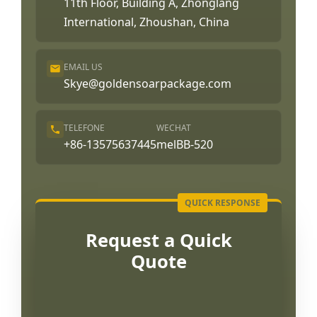
11th Floor, Building A, Zhonglang
International, Zhoushan, China
EMAIL US
Skye@goldensoarpackage.com
TELEFONE
WECHAT
+86-13575637445
melBB-520
Request a Quick
Quote