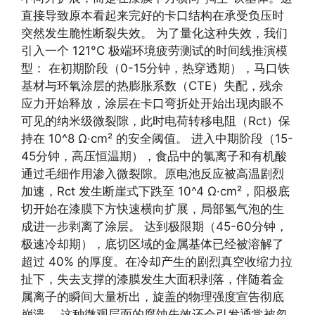
直接导致原本看起来完好的卡口结构在承受负压时
突然发生脆性断裂失效。 为了量化这种失效，我们
引入一个 121°C 极端环境疲劳测试的时间线推演模
型： 在初期阶段（0-15分钟，热穿透期），马口铁
基材与环氧涂层的热膨胀系数（CTE）失配，残余
应力开始释放，涂层在卡口弯折处开始出现肉眼不
可见的纳米级微裂隙，此时电荷转移电阻（Rct）保
持在 10^8 Ω·cm² 的安全阈值。 进入中期阶段（15-
45分钟，高压恒温期），食品中的氯离子和有机酸
通过毛细作用渗入微裂隙。原电池反应被高温剧烈
加速，Rct 发生断崖式下跌至 10^4 Ω·cm²，阳极底
切开始在漆膜下方快速横向扩展，局部氢气泡的生
成进一步剥离了涂层。 达到极限期（45-60分钟，
极速冷却期），底切区域的金属基体已经被溶解了
超过 40% 的厚度。在冷却产生的剧烈真空收缩力拉
扯下，失去支撑的漆膜发生大面积剥落，伴随着金
属离子的瞬间大量析出，旋盖的物理强度宣告彻底
崩溃。 这种微观层面的腐蚀失效还会引发通常被忽