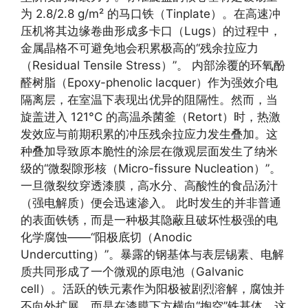
为 2.8/2.8 g/m² 的马口铁（Tinplate）。在高速冲
压机将其边缘卷曲形成多卡口（Lugs）的过程中，
金属晶格不可避免地会积累极高的“残余拉应力
（Residual Tensile Stress）”。 内部涂覆的环氧酚
醛树脂（Epoxy-phenolic lacquer）作为强效介电
隔离层，在室温下表现出优异的阻隔性。然而，当
旋盖进入 121°C 的高温杀菌釜（Retort）时，热激
发效应与前期积累的冲压残余拉应力发生叠加。这
种叠加导致原本脆性的涂层在微观层面发生了纳米
级的“微裂隙形核（Micro-fissure Nucleation）”。
一旦微裂纹穿透漆膜，高水分、高酸性的食品汤汁
（强电解质）便会迅速渗入。 此时发生的并非普通
的表面铁锈，而是一种极其隐蔽且破坏性极强的电
化学腐蚀——“阳极底切（Anodic
Undercutting）”。暴露的钢基体与表层锡素、电解
质共同形成了一个微观的原电池（Galvanic
cell）。活跃的铁元素作为阳极被剧烈溶解，腐蚀并
不向外扩展，而是在漆膜下方横向“掏空”铁基体。这