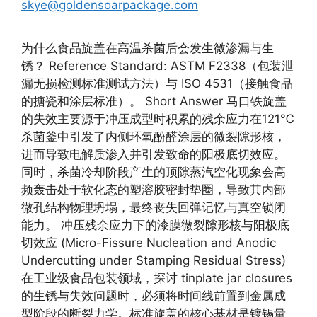
skye@goldensoarpackage.com
为什么食品旋盖在高温杀菌后会发生微渗漏与生
锈？ Reference Standard: ASTM F2338（包装泄
漏无损检测标准测试方法）与 ISO 4531（接触食品
的搪瓷和涂层标准）。 Short Answer 马口铁旋盖
的失效主要源于冲压成型时积累的残余应力在121℃
杀菌釜中引发了内侧环氧酚醛涂层的微裂隙形核，
进而导致电解质渗入并引发致命的阳极底切效应。
同时，杀菌冷却阶段产生的顶隙蒸汽空化现象会高
频轰击处于软化态的塑溶胶密封垫圈，导致其内部
微孔结构物理坍塌，最终丧失回弹记忆与真空锁闭
能力。 冲压残余应力下的漆膜微裂隙形核与阳极底
切效应 (Micro-Fissure Nucleation and Anodic
Undercutting under Stamping Residual Stress)
在工业级食品包装领域，探讨 tinplate jar closures
的生锈与失效问题时，必须将时间线前置到金属成
型阶段的断裂力学。标准旋盖的核心基材是镀锡量