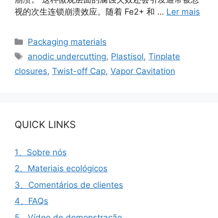
视的次生连锁崩溃效应。随着 Fe2+ 和 …
Ler mais
Categorias
Packaging materials
Etiquetas
anodic undercutting
,
Plastisol
,
Tinplate
closures
,
Twist-off Cap
,
Vapor Cavitation
QUICK LINKS
1、Sobre nós
2、Materiais ecológicos
3、Comentários de clientes
4、FAQs
5、Vídeo de demonstração