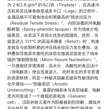
为 2.8/2.8 g/m² 的马口铁（Tinplate）。在高速冲
压机将其边缘卷曲形成多卡口（Lugs）的过程中，
金属晶格不可避免地会积累极高的“残余拉应力
（Residual Tensile Stress）”。 内部涂覆的环氧酚
醛树脂（Epoxy-phenolic lacquer）作为强效介电
隔离层，在室温下表现出优异的阻隔性。然而，当
旋盖进入 121°C 的高温杀菌釜（Retort）时，热激
发效应与前期积累的冲压残余拉应力发生叠加。这
种叠加导致原本脆性的涂层在微观层面发生了纳米
级的“微裂隙形核（Micro-fissure Nucleation）”。
一旦微裂纹穿透漆膜，高水分、高酸性的食品汤汁
（强电解质）便会迅速渗入。 此时发生的并非普通
的表面铁锈，而是一种极其隐蔽且破坏性极强的电
化学腐蚀——“阳极底切（Anodic
Undercutting）”。暴露的钢基体与表层锡素、电解
质共同形成了一个微观的原电池（Galvanic
cell）。活跃的铁元素作为阳极被剧烈溶解，腐蚀并
不向外扩展，而是在漆膜下方横向“掏空”铁基体。这