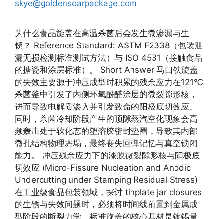
skye@goldensoarpackage.com
为什么食品旋盖在高温杀菌后会发生微渗漏与生
锈？ Reference Standard: ASTM F2338（包装泄
漏无损检测标准测试方法）与 ISO 4531（接触食品
的搪瓷和涂层标准）。 Short Answer 马口铁旋盖
的失效主要源于冲压成型时积累的残余应力在121℃
杀菌釜中引发了内侧环氧酚醛涂层的微裂隙形核，
进而导致电解质渗入并引发致命的阳极底切效应。
同时，杀菌冷却阶段产生的顶隙蒸汽空化现象会高
频轰击处于软化态的塑溶胶密封垫圈，导致其内部
微孔结构物理坍塌，最终丧失回弹记忆与真空锁闭
能力。 冲压残余应力下的漆膜微裂隙形核与阳极底
切效应 (Micro-Fissure Nucleation and Anodic
Undercutting under Stamping Residual Stress)
在工业级食品包装领域，探讨 tinplate jar closures
的生锈与失效问题时，必须将时间线前置到金属成
型阶段的断裂力学。标准旋盖的核心基材是镀锡量