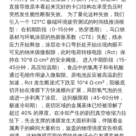
直接导致原本看起来完好的卡口结构在承受负压时
突然发生脆性断裂失效。 为了量化这种失效，我们
引入一个 121°C 极端环境疲劳测试的时间线推演模
型： 在初期阶段（0-15分钟，热穿透期），马口铁
基材与环氧涂层的热膨胀系数（CTE）失配，残余
应力开始释放，涂层在卡口弯折处开始出现肉眼不
可见的纳米级微裂隙，此时电荷转移电阻（Rct）保
持在 10^8 Ω·cm² 的安全阈值。 进入中期阶段（15-
45分钟，高压恒温期），食品中的氯离子和有机酸
通过毛细作用渗入微裂隙。原电池反应被高温剧烈
加速，Rct 发生断崖式下跌至 10^4 Ω·cm²，阳极底
切开始在漆膜下方快速横向扩展，局部氢气泡的生
成进一步剥离了涂层。 达到极限期（45-60分钟，
极速冷却期），底切区域的金属基体已经被溶解了
超过 40% 的厚度。在冷却产生的剧烈真空收缩力拉
扯下，失去支撑的漆膜发生大面积剥落，伴随着金
属离子的瞬间大量析出，旋盖的物理强度宣告彻底
崩溃。 这种微观层面的腐蚀失效还会引发通常被忽