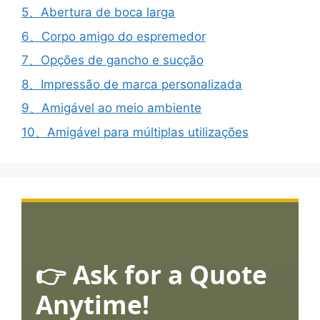
5、Abertura de boca larga
6、Corpo amigo do espremedor
7、Opções de gancho e sucção
8、Impressão de marca personalizada
9、Amigável ao meio ambiente
10、Amigável para múltiplas utilizações
👉 Ask for a Quote
Anytime!