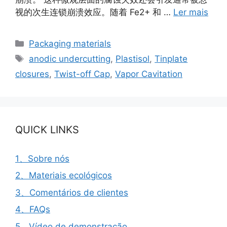
视的次生连锁崩溃效应。随着 Fe2+ 和 …
Ler mais
Categorias
Packaging materials
Etiquetas
anodic undercutting
,
Plastisol
,
Tinplate
closures
,
Twist-off Cap
,
Vapor Cavitation
QUICK LINKS
1、Sobre nós
2、Materiais ecológicos
3、Comentários de clientes
4、FAQs
5、Vídeo de demonstração