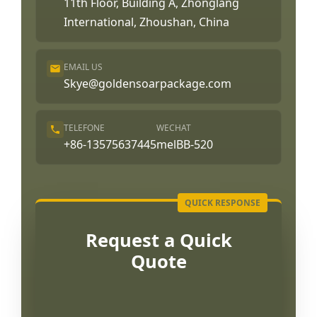
11th Floor, Building A, Zhonglang
International, Zhoushan, China
EMAIL US
Skye@goldensoarpackage.com
TELEFONE
WECHAT
+86-13575637445
melBB-520
Request a Quick
Quote