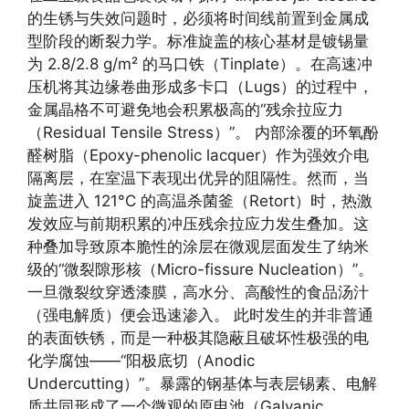
的生锈与失效问题时，必须将时间线前置到金属成
型阶段的断裂力学。标准旋盖的核心基材是镀锡量
为 2.8/2.8 g/m² 的马口铁（Tinplate）。在高速冲
压机将其边缘卷曲形成多卡口（Lugs）的过程中，
金属晶格不可避免地会积累极高的“残余拉应力
（Residual Tensile Stress）”。 内部涂覆的环氧酚
醛树脂（Epoxy-phenolic lacquer）作为强效介电
隔离层，在室温下表现出优异的阻隔性。然而，当
旋盖进入 121°C 的高温杀菌釜（Retort）时，热激
发效应与前期积累的冲压残余拉应力发生叠加。这
种叠加导致原本脆性的涂层在微观层面发生了纳米
级的“微裂隙形核（Micro-fissure Nucleation）”。
一旦微裂纹穿透漆膜，高水分、高酸性的食品汤汁
（强电解质）便会迅速渗入。 此时发生的并非普通
的表面铁锈，而是一种极其隐蔽且破坏性极强的电
化学腐蚀——“阳极底切（Anodic
Undercutting）”。暴露的钢基体与表层锡素、电解
质共同形成了一个微观的原电池（Galvanic