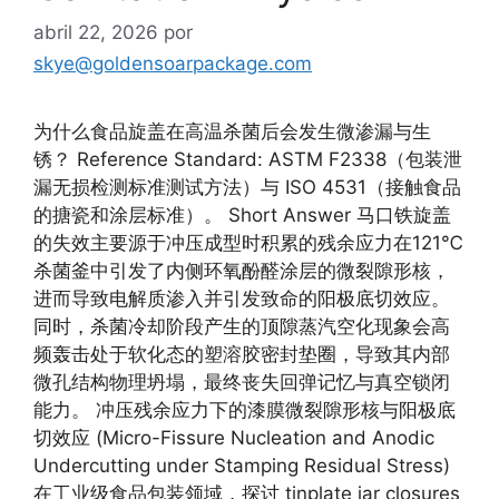
abril 22, 2026
por
skye@goldensoarpackage.com
为什么食品旋盖在高温杀菌后会发生微渗漏与生
锈？ Reference Standard: ASTM F2338（包装泄
漏无损检测标准测试方法）与 ISO 4531（接触食品
的搪瓷和涂层标准）。 Short Answer 马口铁旋盖
的失效主要源于冲压成型时积累的残余应力在121℃
杀菌釜中引发了内侧环氧酚醛涂层的微裂隙形核，
进而导致电解质渗入并引发致命的阳极底切效应。
同时，杀菌冷却阶段产生的顶隙蒸汽空化现象会高
频轰击处于软化态的塑溶胶密封垫圈，导致其内部
微孔结构物理坍塌，最终丧失回弹记忆与真空锁闭
能力。 冲压残余应力下的漆膜微裂隙形核与阳极底
切效应 (Micro-Fissure Nucleation and Anodic
Undercutting under Stamping Residual Stress)
在工业级食品包装领域，探讨 tinplate jar closures