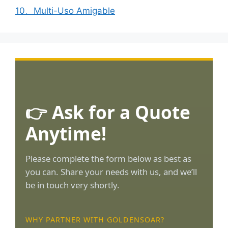
10、Multi-Uso Amigable
👉 Ask for a Quote
Anytime!
Please complete the form below as best as
you can. Share your needs with us, and we’ll
be in touch very shortly.
WHY PARTNER WITH GOLDENSOAR?