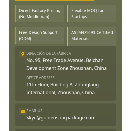
Direct Factory Pricing
Flexible MOQ for
(No Middleman)
Startups
Free Design Support
ASTM-D1693 Certified
(ODM)
Materials
DIRECCIÓN DE LA FÁBRICA
No. 95, Free Trade Avenue, Beichan
Development Zone Zhoushan, China
OFFICE ADDRESS
11th Floor, Building A, Zhonglang
International, Zhoushan, China
EMAIL US
Skye@goldensoarpackage.com