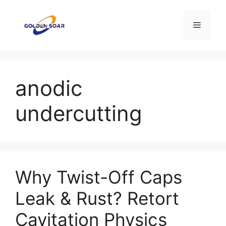
Saltar
al
Menú
contenido
anodic
undercutting
Why Twist-Off Caps
Leak & Rust? Retort
Cavitation Physics