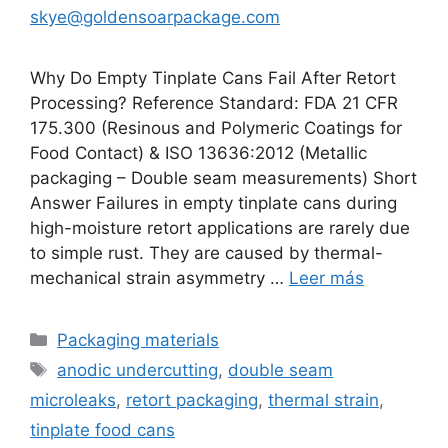
skye@goldensoarpackage.com
Why Do Empty Tinplate Cans Fail After Retort
Processing? Reference Standard: FDA 21 CFR
175.300 (Resinous and Polymeric Coatings for
Food Contact) & ISO 13636:2012 (Metallic
packaging – Double seam measurements) Short
Answer Failures in empty tinplate cans during
high-moisture retort applications are rarely due
to simple rust. They are caused by thermal-
mechanical strain asymmetry …
Leer más
Categorías
Packaging materials
Etiquetas
anodic undercutting
,
double seam
microleaks
,
retort packaging
,
thermal strain
,
tinplate food cans