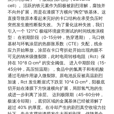
cell）。活跃的铁元素作为阳极被剧烈溶解，腐蚀并
不向外扩展，而是在漆膜下方横向“掏空”铁基体。这
直接导致原本看起来完好的卡口结构在承受负压时
突然发生脆性断裂失效。 为了量化这种失效，我们
引入一个 121°C 极端环境疲劳测试的时间线推演模
型： 在初期阶段（0-15分钟，热穿透期），马口铁
基材与环氧涂层的热膨胀系数（CTE）失配，残余
应力开始释放，涂层在卡口弯折处开始出现肉眼不
可见的纳米级微裂隙，此时电荷转移电阻（Rct）保
持在 10^8 Ω·cm² 的安全阈值。 进入中期阶段（15-
45分钟，高压恒温期），食品中的氯离子和有机酸
通过毛细作用渗入微裂隙。原电池反应被高温剧烈
加速，Rct 发生断崖式下跌至 10^4 Ω·cm²，阳极底
切开始在漆膜下方快速横向扩展，局部氢气泡的生
成进一步剥离了涂层。 达到极限期（45-60分钟，
极速冷却期），底切区域的金属基体已经被溶解了
超过 40% 的厚度。在冷却产生的剧烈真空收缩力拉
扯下，失去支撑的漆膜发生大面积剥落，伴随着金