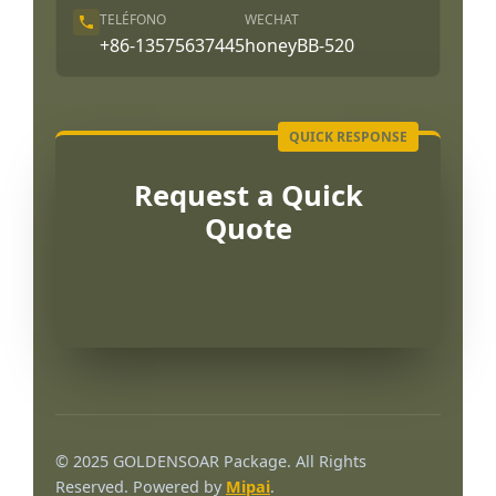
TELÉFONO
WECHAT
+86-13575637445
honeyBB-520
Request a Quick
Quote
Português
العربية
© 2025 GOLDENSOAR Package. All Rights
Français
Reserved. Powered by
Mipai
.