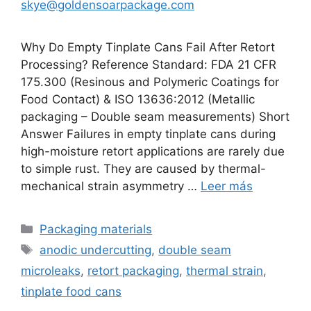
skye@goldensoarpackage.com
Why Do Empty Tinplate Cans Fail After Retort
Processing? Reference Standard: FDA 21 CFR
175.300 (Resinous and Polymeric Coatings for
Food Contact) & ISO 13636:2012 (Metallic
packaging – Double seam measurements) Short
Answer Failures in empty tinplate cans during
high-moisture retort applications are rarely due
to simple rust. They are caused by thermal-
mechanical strain asymmetry …
Leer más
Categorías
Packaging materials
Etiquetas
anodic undercutting
,
double seam
microleaks
,
retort packaging
,
thermal strain
,
tinplate food cans