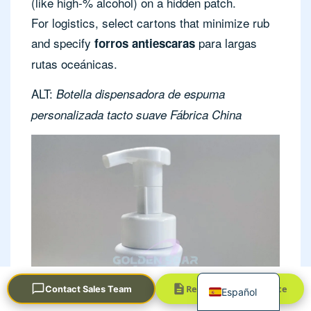
(like high-% alcohol) on a hidden patch.
For logistics, select cartons that minimize rub
and specify
para largas
forros antiescaras
rutas oceánicas.
ALT:
Botella dispensadora de espuma
personalizada tacto suave Fábrica China
Português
العربية
Français
한국어
日本語
Русский
English
Request a Quick Quote
Contact Sales Team
Español