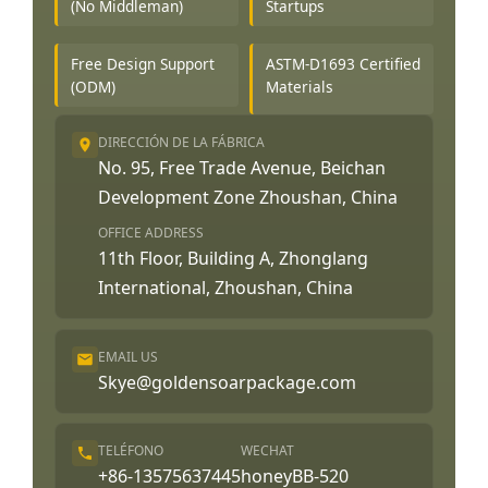
(No Middleman)
Startups
Free Design Support
ASTM-D1693 Certified
(ODM)
Materials
DIRECCIÓN DE LA FÁBRICA
No. 95, Free Trade Avenue, Beichan
Development Zone Zhoushan, China
OFFICE ADDRESS
11th Floor, Building A, Zhonglang
International, Zhoushan, China
EMAIL US
Skye@goldensoarpackage.com
TELÉFONO
WECHAT
+86-13575637445
honeyBB-520