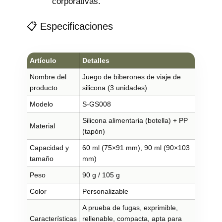
corporativas.
📋 Especificaciones
Artículo
Detalles
Nombre del
Juego de biberones de viaje de
producto
silicona (3 unidades)
Modelo
S-GS008
Silicona alimentaria (botella) + PP
Material
(tapón)
Capacidad y
60 ml (75×91 mm), 90 ml (90×103
tamaño
mm)
Peso
90 g / 105 g
Color
Personalizable
A prueba de fugas, exprimible,
Características
rellenable, compacta, apta para