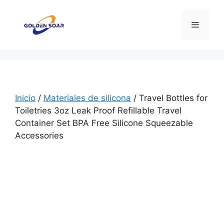
Saltar
al
Menú
contenido
Inicio
/
Materiales de silicona
/ Travel Bottles for
Toiletries 3oz Leak Proof Refillable Travel
Container Set BPA Free Silicone Squeezable
Accessories