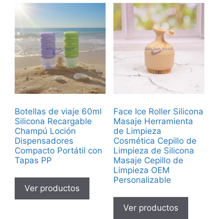
Botellas de viaje 60ml
Face Ice Roller Silicona
Silicona Recargable
Masaje Herramienta
Champú Loción
de Limpieza
Dispensadores
Cosmética Cepillo de
Compacto Portátil con
Limpieza de Silicona
Tapas PP
Masaje Cepillo de
Limpieza OEM
Personalizable
Ver productos
Ver productos