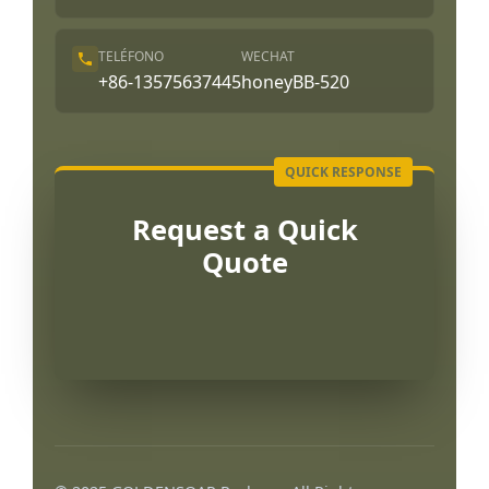
TELÉFONO
WECHAT
+86-13575637445
honeyBB-520
Request a Quick
Quote
Português
العربية