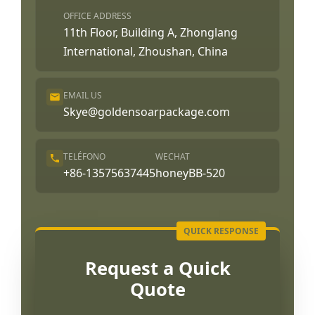
OFFICE ADDRESS
11th Floor, Building A, Zhonglang
International, Zhoushan, China
EMAIL US
Skye@goldensoarpackage.com
TELÉFONO
WECHAT
+86-13575637445
honeyBB-520
Request a Quick
Quote