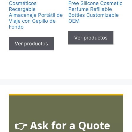
Cosméticos
Free Silicone Cosmetic
Recargable
Perfume Refillable
Almacenaje Portátil de
Bottles Customizable
Viaje con Cepillo de
OEM
Fondo
Ver productos
Ver productos
👉 Ask for a Quote