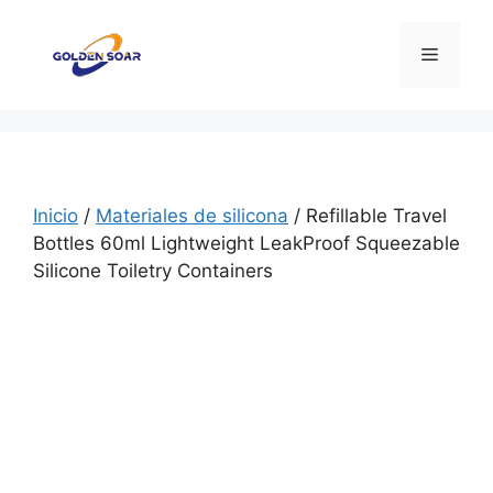
Saltar
al
Menú
contenido
Inicio
/
Materiales de silicona
/ Refillable Travel
Bottles 60ml Lightweight LeakProof Squeezable
Silicone Toiletry Containers