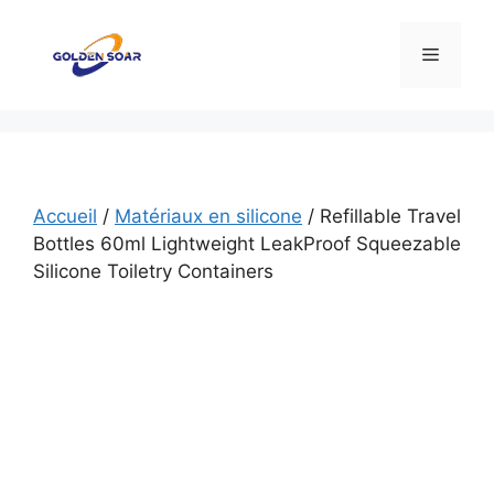
Aller
au
Menu
contenu
Accueil
/
Matériaux en silicone
/ Refillable Travel
Bottles 60ml Lightweight LeakProof Squeezable
Silicone Toiletry Containers