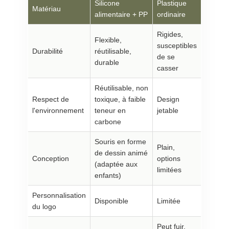
Silicone
Plastique
Matériau
alimentaire + PP
ordinaire
Rigides,
Flexible,
susceptibles
Durabilité
réutilisable,
de se
durable
casser
Réutilisable, non
Respect de
toxique, à faible
Design
l'environnement
teneur en
jetable
carbone
Souris en forme
Plain,
de dessin animé
Conception
options
(adaptée aux
limitées
enfants)
Personnalisation
Disponible
Limitée
du logo
Peut fuir,