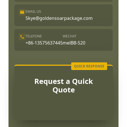
EMAIL US
Skye@goldensoarpackage.com
TELEFONE
WECHAT
+86-13575637445
melBB-520
Request a Quick
Quote