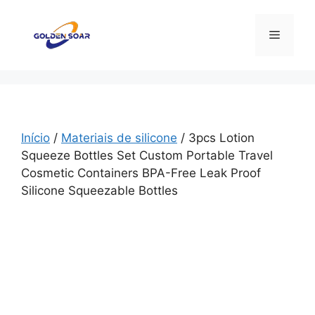
Saltar
para
Menu
o
conteúdo
Início
/
Materiais de silicone
/ 3pcs Lotion
Squeeze Bottles Set Custom Portable Travel
Cosmetic Containers BPA-Free Leak Proof
Silicone Squeezable Bottles