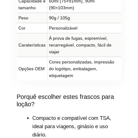
Capacidade e
60ml (75×91mm), 90ml
tamanho
(90×103mm)
Peso
90g / 105g
Cor
Personalizável
À prova de fugas, espremível,
Caraterísticas
recarregável, compacto, fácil de
viajar
Cores personalizadas, impressão
Opções OEM
do logótipo, embalagem,
etiquetagem
Porquê escolher estes frascos para
loção?
Compacto e compatível com TSA,
ideal para viagens, ginásio e uso
diário.