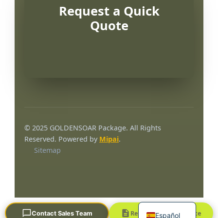
Request a Quick
Quote
Português
العربية
© 2025 GOLDENSOAR Package. All Rights
Français
Reserved. Powered by
Mipai
.
Sitemap
한국어
日本語
Русский
English
Request a Quick Quote
Contact Sales Team
Español