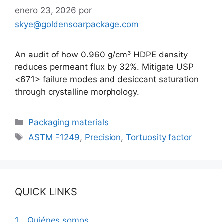
enero 23, 2026
por
skye@goldensoarpackage.com
An audit of how 0.960 g/cm³ HDPE density
reduces permeant flux by 32%. Mitigate USP
<671> failure modes and desiccant saturation
through crystalline morphology.
Categorías
Packaging materials
Etiquetas
ASTM F1249
,
Precision
,
Tortuosity factor
QUICK LINKS
1、Quiénes somos