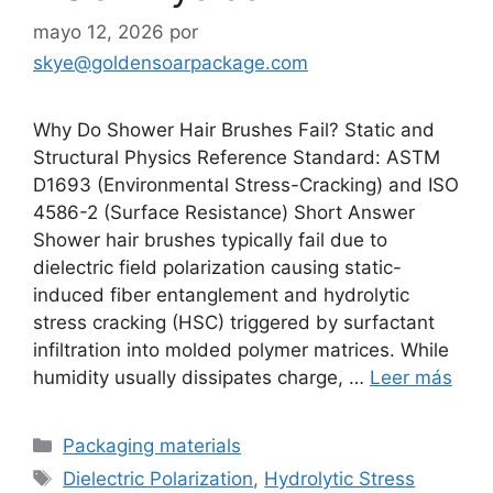
mayo 12, 2026
por
skye@goldensoarpackage.com
Why Do Shower Hair Brushes Fail? Static and
Structural Physics Reference Standard: ASTM
D1693 (Environmental Stress-Cracking) and ISO
4586-2 (Surface Resistance) Short Answer
Shower hair brushes typically fail due to
dielectric field polarization causing static-
induced fiber entanglement and hydrolytic
stress cracking (HSC) triggered by surfactant
infiltration into molded polymer matrices. While
humidity usually dissipates charge, …
Leer más
Categorías
Packaging materials
Etiquetas
Dielectric Polarization
,
Hydrolytic Stress