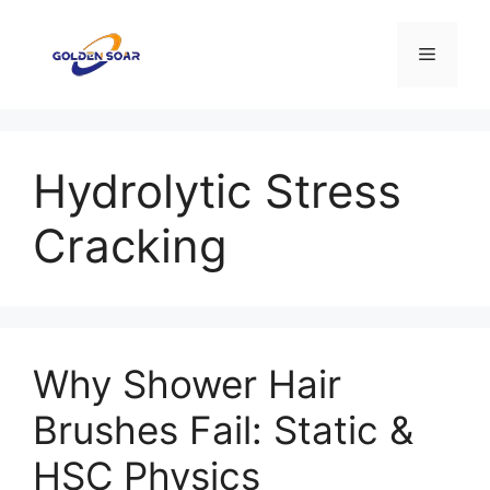
Saltar
al
Menú
contenido
Hydrolytic Stress
Cracking
Why Shower Hair
Brushes Fail: Static &
HSC Physics