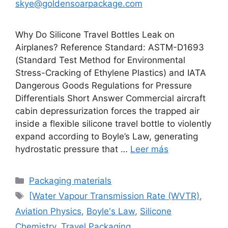
skye@goldensoarpackage.com
Why Do Silicone Travel Bottles Leak on
Airplanes? Reference Standard: ASTM-D1693
(Standard Test Method for Environmental
Stress-Cracking of Ethylene Plastics) and IATA
Dangerous Goods Regulations for Pressure
Differentials Short Answer Commercial aircraft
cabin depressurization forces the trapped air
inside a flexible silicone travel bottle to violently
expand according to Boyle’s Law, generating
hydrostatic pressure that …
Leer más
Categorías
Packaging materials
Etiquetas
[Water Vapour Transmission Rate (WVTR)
,
Aviation Physics
,
Boyle's Law
,
Silicone
Chemistry
,
Travel Packaging