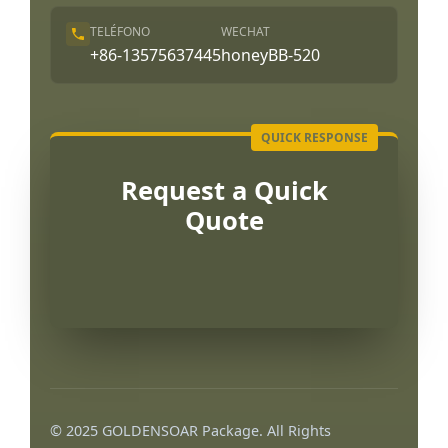
TELÉFONO
WECHAT
+86-13575637445
honeyBB-520
Request a Quick
Quote
Português
العربية
© 2025 GOLDENSOAR Package. All Rights
Français