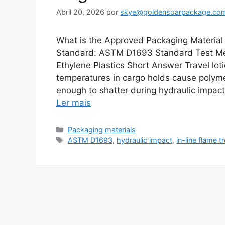
Abril 20, 2026
por
skye@goldensoarpackage.co
What is the Approved Packaging Material 
Standard: ASTM D1693 Standard Test Met
Ethylene Plastics Short Answer Travel lot
temperatures in cargo holds cause polymer
enough to shatter during hydraulic impac
Ler mais
Categorias
Packaging materials
Etiquetas
ASTM D1693
,
hydraulic impact
,
in-line flame 