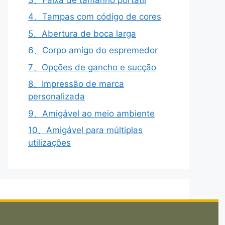
4、Tampas com código de cores
5、Abertura de boca larga
6、Corpo amigo do espremedor
7、Opções de gancho e sucção
8、Impressão de marca
personalizada
9、Amigável ao meio ambiente
10、Amigável para múltiplas
utilizações