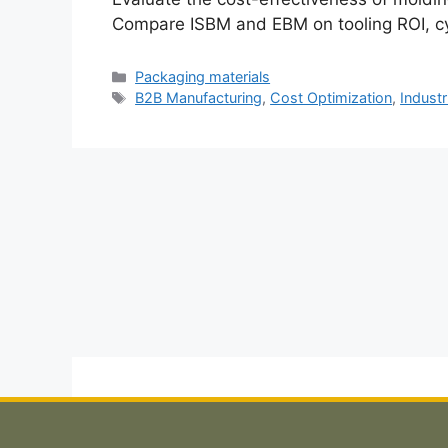
Compare ISBM and EBM on tooling ROI, cyc
Categorias
Packaging materials
Etiquetas
B2B Manufacturing
,
Cost Optimization
,
Industr