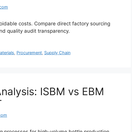
.com
idable costs. Compare direct factory sourcing
nd quality audit transparency.
terials
,
Procurement
,
Supply Chain
nalysis: ISBM vs EBM
T
com
g processes for high-volume bottle production.