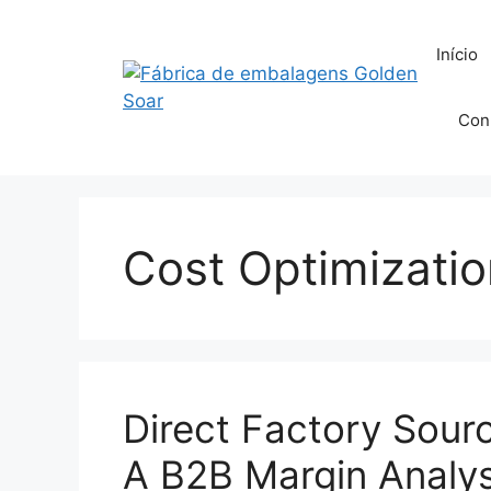
Saltar
para
Início
o
conteúdo
Con
Cost Optimizatio
Direct Factory Sour
A B2B Margin Analys