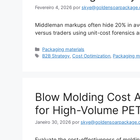
Fevereiro 4, 2026
por
skye@goldensoarpackage
Middleman markups often hide 20% in avo
versus traders using unit-cost forensics a
Categorias
Packaging materials
Etiquetas
B2B Strategy
,
Cost Optimization
,
Packaging ma
Blow Molding Cost A
for High-Volume PE
Janeiro 30, 2026
por
skye@goldensoarpackage.
Evaluate the cost-effectiveness of moldin