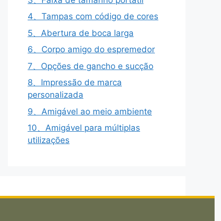
4、Tampas com código de cores
5、Abertura de boca larga
6、Corpo amigo do espremedor
7、Opções de gancho e sucção
8、Impressão de marca
personalizada
9、Amigável ao meio ambiente
10、Amigável para múltiplas
utilizações