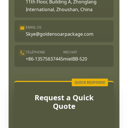
11th Floor, Building A, Zhonglang
International, Zhoushan, China
EMAIL US
Skye@goldensoarpackage.com
TÉLÉPHONE
WECHAT
+86-13575637445
mielBB-520
Request a Quick
Quote