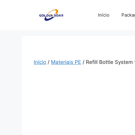
Saltar
para
Início
Packa
o
conteúdo
Início
/
Materiais PE
/ Refill Bottle Syste