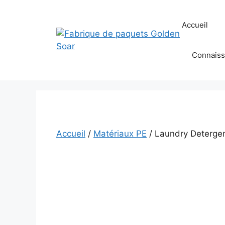
Aller
au
Accueil
contenu
Connaiss
Accueil
/
Matériaux PE
/ Laundry Detergen