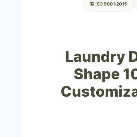
🏗️ ISO 9001:2015
Laundry D
Shape 10
Customiza