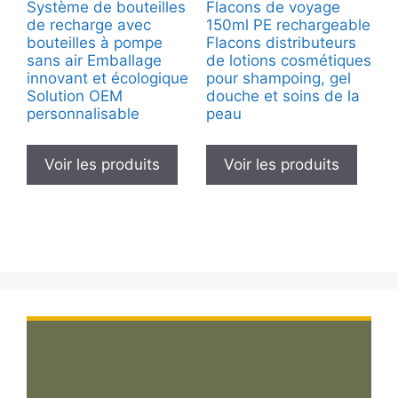
Système de bouteilles
Flacons de voyage
de recharge avec
150ml PE rechargeable
bouteilles à pompe
Flacons distributeurs
sans air Emballage
de lotions cosmétiques
innovant et écologique
pour shampoing, gel
Solution OEM
douche et soins de la
personnalisable
peau
Voir les produits
Voir les produits