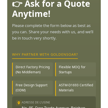
👉 Ask for a Quote
Anytime!
Please complete the form below as best as
you can. Share your needs with us, and we’ll
be in touch very shortly.
WHY PARTNER WITH GOLDENSOAR?
Direct Factory Pricing
Flexible MOQ for
(No Middleman)
Startups
Free Design Support
ASTM-D1693 Certified
(ODM)
Materials
ADRESSE DE L'USINE
No. 95, Free Trade Avenue, Beichan