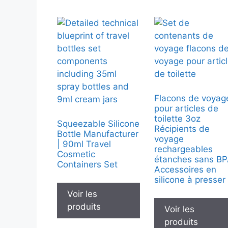
Flacons de voyag
pour articles de
toilette 3oz
Squeezable Silicone
Récipients de
Bottle Manufacturer
voyage
| 90ml Travel
rechargeables
Cosmetic
étanches sans B
Containers Set
Accessoires en
silicone à presser
Voir les
produits
Voir les
produits