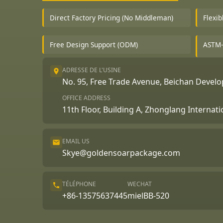
Direct Factory Pricing (No Middleman)
Flexi
Free Design Support (ODM)
ASTM-
ADRESSE DE L'USINE
No. 95, Free Trade Avenue, Beichan Deve
OFFICE ADDRESS
11th Floor, Building A, Zhonglang Internat
EMAIL US
Skye@goldensoarpackage.com
Português
TÉLÉPHONE
WECHAT
العربية
+86-13575637445
mielBB-520
한국어