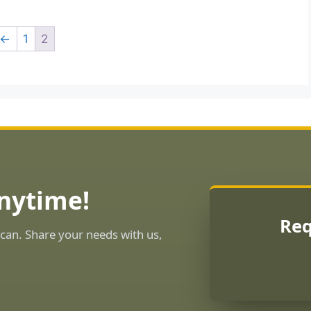
←
1
2
Anytime!
Req
can. Share your needs with us,