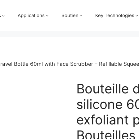
s
Applications
Soutien
Key Technologies
Travel Bottle 60ml with Face Scrubber – Refillable Squ
Bouteille
silicone 
exfoliant 
Bouteilles 