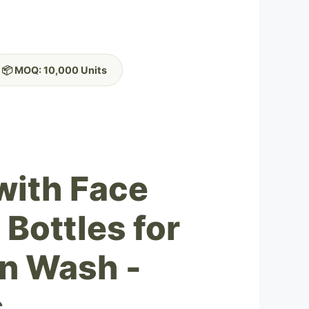
📦 MOQ: 10,000 Units
 with Face
 Bottles for
n Wash -
s