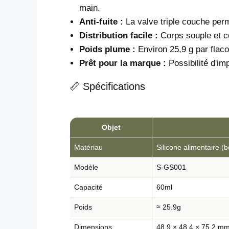
main.
Anti-fuite :
La valve triple couche perm
Distribution facile :
Corps souple et co
Poids plume :
Environ 25,9 g par flaco
Prêt pour la marque :
Possibilité d'i
📏 Spécifications
Objet
Matériau
Silicone alimentaire (b
Modèle
S-GS001
Capacité
60ml
Poids
≈ 25.9g
Dimensions
48,9 × 48,4 × 75,2 m