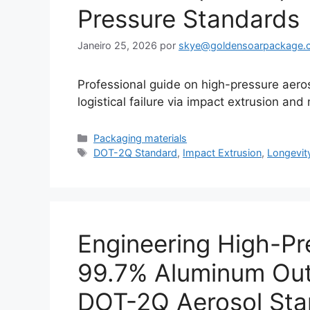
Pressure Standards
Janeiro 25, 2026
por
skye@goldensoarpackage.
Professional guide on high-pressure aero
logistical failure via impact extrusion an
Categorias
Packaging materials
Etiquetas
DOT-2Q Standard
,
Impact Extrusion
,
Longevit
Engineering High-Pr
99.7% Aluminum Outp
DOT-2Q Aerosol Sta