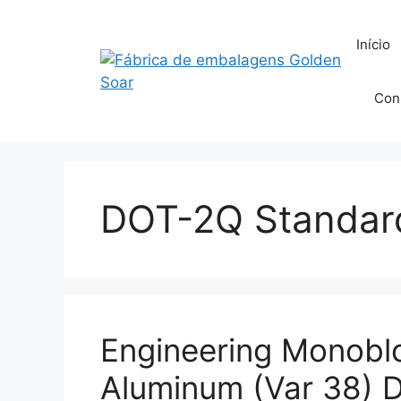
Saltar
para
Início
o
conteúdo
Con
DOT-2Q Standar
Engineering Monobl
Aluminum (Var 38) 