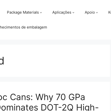
Package Materials
Aplicações
Apoio
K
hecimentos de embalagem
d
oc Cans: Why 70 GPa
Dominates DOT-2Q High-