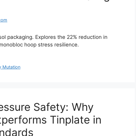
com
sol packaging. Explores the 22% reduction in
d monobloc hoop stress resilience.
y Mutation
essure Safety: Why
erforms Tinplate in
ndards