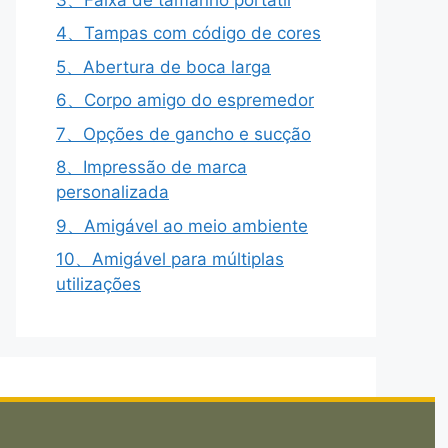
4、Tampas com código de cores
5、Abertura de boca larga
6、Corpo amigo do espremedor
7、Opções de gancho e sucção
8、Impressão de marca
personalizada
9、Amigável ao meio ambiente
10、Amigável para múltiplas
utilizações