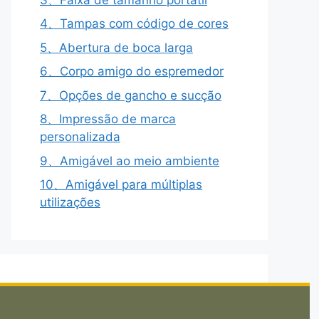
4、Tampas com código de cores
5、Abertura de boca larga
6、Corpo amigo do espremedor
7、Opções de gancho e sucção
8、Impressão de marca
personalizada
9、Amigável ao meio ambiente
10、Amigável para múltiplas
utilizações