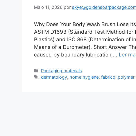
Maio 11, 2026
por
skye@goldensoarpackage.co
Why Does Your Body Wash Brush Lose Its
ASTM D1693 (Standard Test Method for E
Plastics) and ISO 868 (Determination of I
Means of a Durometer). Short Answer The
caused by boundary lubrication …
Ler ma
Categorias
Packaging materials
Etiquetas
dermatology
,
home hygiene
,
fabrico
,
polymer 