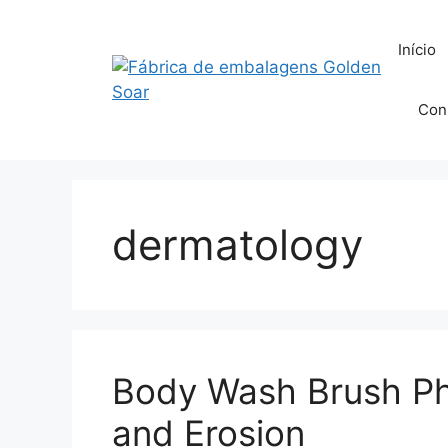
Saltar
para
Início
o
conteúdo
Con
dermatology
Body Wash Brush Phys
and Erosion