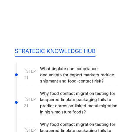
STRATEGIC KNOWLEDGE HUB
What tinplate can compliance
[STEP
documents for export markets reduce
1]
shipment and food-contact risk?
Why food contact migration testing for
[STEP
lacquered tinplate packaging fails to
2]
predict corrosion-linked metal migration
in high-moisture foods?
Why food contact migration testing for
[STEP
lacquered tinplate packaging fails to