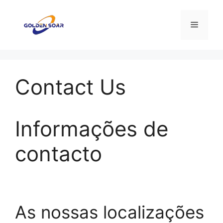
Saltar
para
Menu
o
conteúdo
Contact Us
Informações de
contacto
As nossas localizações