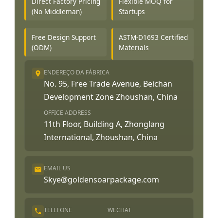
Direct Factory Pricing
Flexible MOQ for
(No Middleman)
Startups
Free Design Support
ASTM-D1693 Certified
(ODM)
Materials
ENDEREÇO DA FÁBRICA
No. 95, Free Trade Avenue, Beichan
Development Zone Zhoushan, China
OFFICE ADDRESS
11th Floor, Building A, Zhonglang
International, Zhoushan, China
EMAIL US
Skye@goldensoarpackage.com
TELEFONE
WECHAT