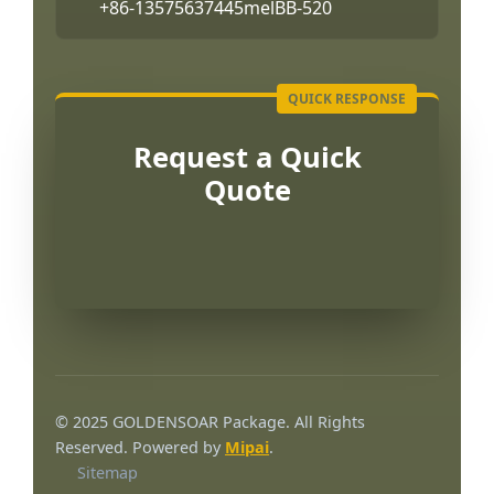
+86-13575637445
melBB-520
Request a Quick
Quote
العربية
Français
© 2025 GOLDENSOAR Package. All Rights
한국어
Reserved. Powered by
Mipai
.
Sitemap
日本語