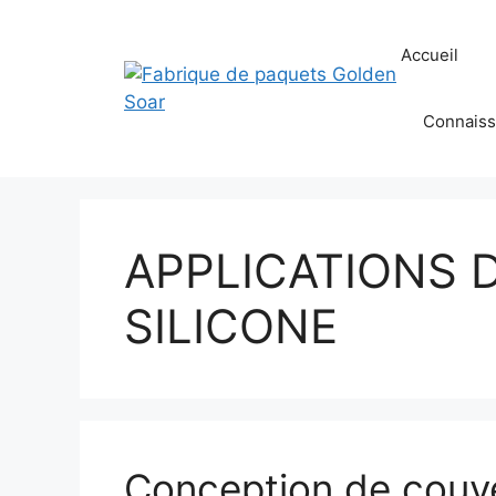
Aller
au
Accueil
contenu
Connaiss
APPLICATIONS 
SILICONE
Conception de couve