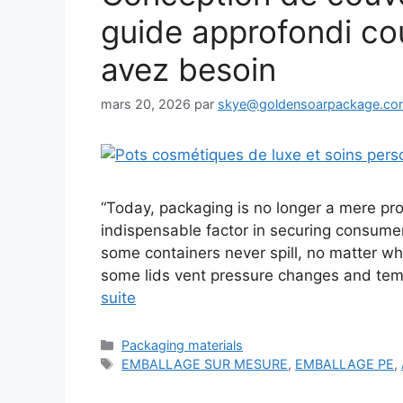
guide approfondi co
avez besoin
mars 20, 2026
par
skye@goldensoarpackage.co
“Today, packaging is no longer a mere pro
indispensable factor in securing consum
some containers never spill, no matter 
some lids vent pressure changes and temp
suite
Catégories
Packaging materials
Étiquettes
EMBALLAGE SUR MESURE
,
EMBALLAGE PE
,