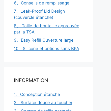
6、Conseils de remplissage
7、Leak-Proof Lid Design
(couvercle étanche)
8、 Taille de bouteille approuvée
par la TSA
9、Easy Refill Ouverture large
10、Silicone et options sans BPA
INFORMATION
1、Conception étanche
2、Surface douce au toucher
3、Gamme de taille portable