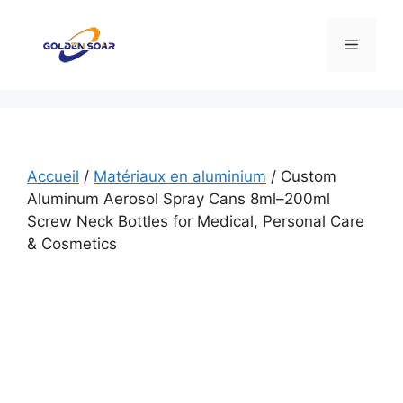
Aller
au
Menu
contenu
Accueil
/
Matériaux en aluminium
/ Custom
Aluminum Aerosol Spray Cans 8ml–200ml
Screw Neck Bottles for Medical, Personal Care
& Cosmetics