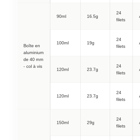
24
90ml
16.5g
filets
24
100ml
19g
Boîte en
filets
aluminium
de 40 mm
24
- col à vis
120ml
23.7g
filets
24
120ml
23.7g
filets
24
150ml
29g
filets