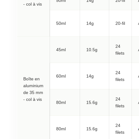
50ml
14g
20-fil
- col à vis
50ml
14g
20-fil
24
45ml
10.5g
filets
24
60ml
14g
Boîte en
filets
aluminium
de 35 mm
24
- col à vis
80ml
15.6g
filets
24
80ml
15.6g
filets