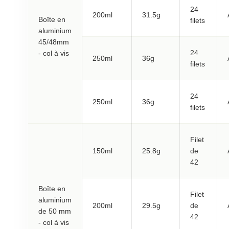
24
200ml
31.5g
Boîte en
filets
aluminium
45/48mm
24
- col à vis
250ml
36g
filets
24
250ml
36g
filets
Filet
150ml
25.8g
de
42
Boîte en
Filet
aluminium
200ml
29.5g
de
de 50 mm
42
- col à vis