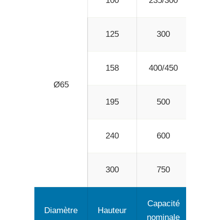
100
235/300
29
125
300
35
158
400/450
46
Ø65
195
500
58
240
600
72
300
750
92
Capacité
Capa
Diamètre
Hauteur
nominale
maxi