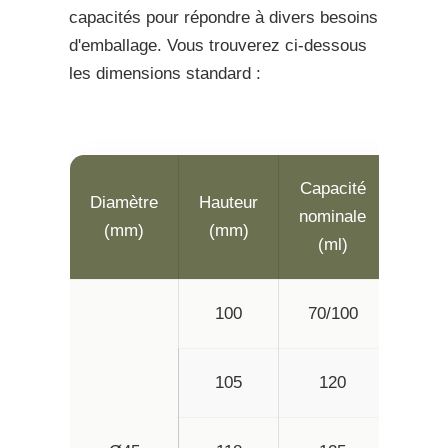
capacités pour répondre à divers besoins
d'emballage. Vous trouverez ci-dessous
les dimensions standard :
Capacité
Capa
Diamètre
Hauteur
nominale
maxi
(mm)
(mm)
(ml)
(m
100
70/100
14
105
120
15