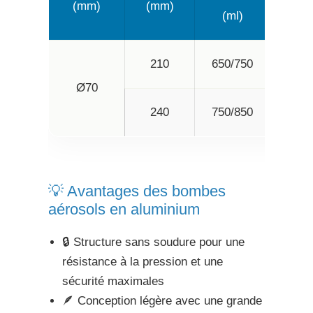
(mm)
(mm)
(ml)
(m
210
650/750
75
Ø70
240
750/850
8
💡 Avantages des bombes
aérosols en aluminium
🔒 Structure sans soudure pour une
résistance à la pression et une
sécurité maximales
🪶 Conception légère avec une grande