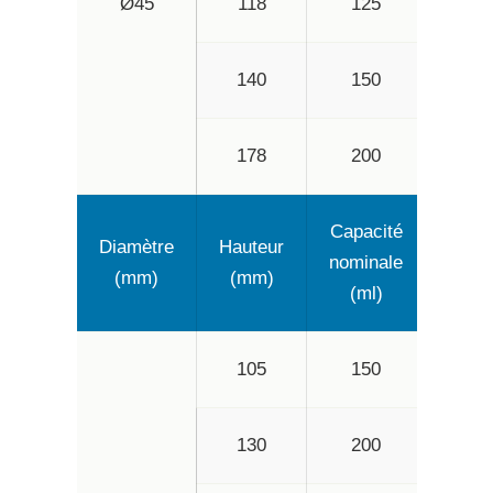
Ø45
118
125
16
140
150
20
178
200
25
Capacité
Capa
Diamètre
Hauteur
nominale
maxi
(mm)
(mm)
(ml)
(m
105
150
20
130
200
25