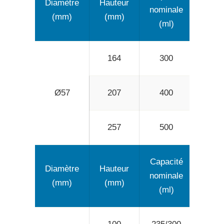
Diamètre
Hauteur
nominale
maxi
(mm)
(mm)
(ml)
(m
164
300
37
Ø57
207
400
48
257
500
60
Capacité
Capa
Diamètre
Hauteur
nominale
maxi
(mm)
(mm)
(ml)
(m