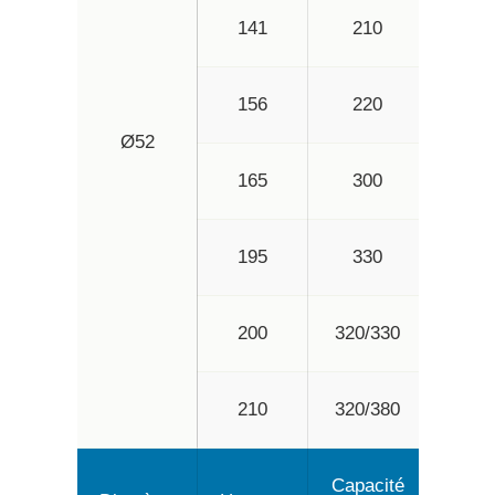
141
210
27
156
220
29
Ø52
165
300
32
195
330
40
200
320/330
42
210
320/380
44
Capacité
Capa