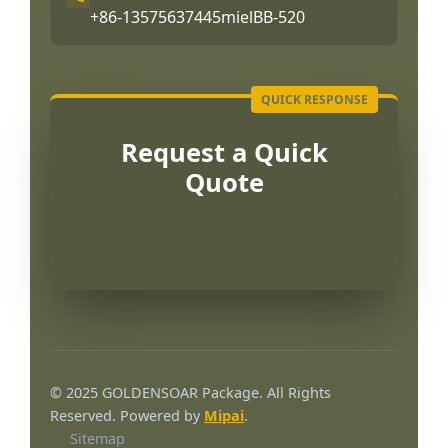
+86-13575637445
mielBB-520
Request a Quick
Quote
Português
العربية
© 2025 GOLDENSOAR Package. All Rights
한국어
Reserved. Powered by
Mipai
.
Sitemap
日本語