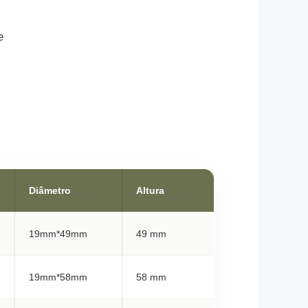
e
Diâmetro
Altura
19mm*49mm
49 mm
19mm*58mm
58 mm