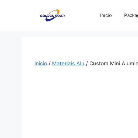
Saltar
para
Início
Packa
o
conteúdo
Início
/
Materiais Alu
/ Custom Mini Alumin