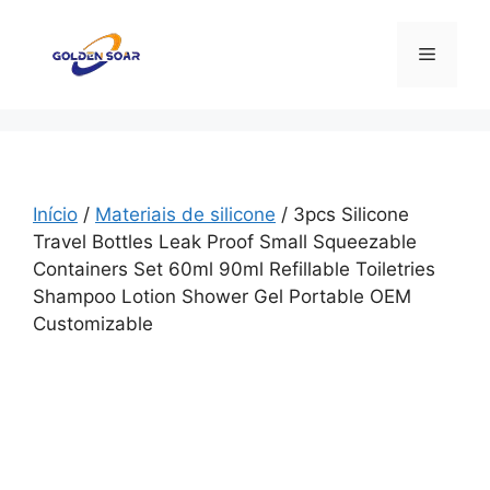
Saltar
para
Menu
o
conteúdo
Início
/
Materiais de silicone
/ 3pcs Silicone
Travel Bottles Leak Proof Small Squeezable
Containers Set 60ml 90ml Refillable Toiletries
Shampoo Lotion Shower Gel Portable OEM
Customizable