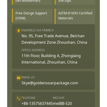
(No Middleman)
Startups
Free Design Support
ASTM-D1693 Certified
(ODM)
Materials
ENDEREÇO DA FÁBRICA
No. 95, Free Trade Avenue, Beichan
Development Zone Zhoushan, China
OFFICE ADDRESS
11th Floor, Building A, Zhonglang
International, Zhoushan, China
EMAIL US
Skye@goldensoarpackage.com
TELEFONE
WECHAT
+86-13575637445
melBB-520