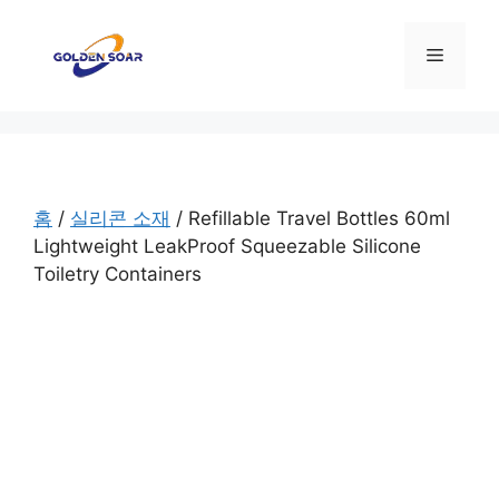
컨
텐
메
츠
로
뉴
건
너
뛰
기
홈
/
실리콘 소재
/ Refillable Travel Bottles 60ml
Lightweight LeakProof Squeezable Silicone
Toiletry Containers