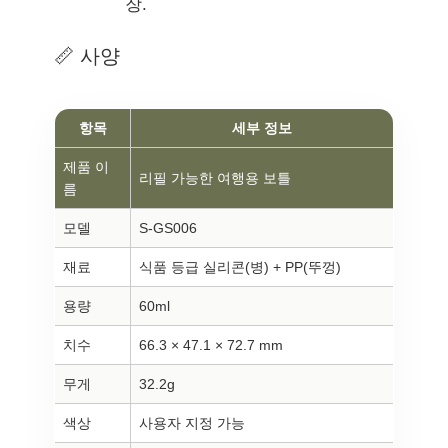
장.
📏 사양
항목
세부 정보
제품 이
리필 가능한 여행용 보틀
름
모델
S-GS006
재료
식품 등급 실리콘(병) + PP(뚜껑)
용량
60ml
치수
66.3 × 47.1 × 72.7 mm
무게
32.2g
색상
사용자 지정 가능