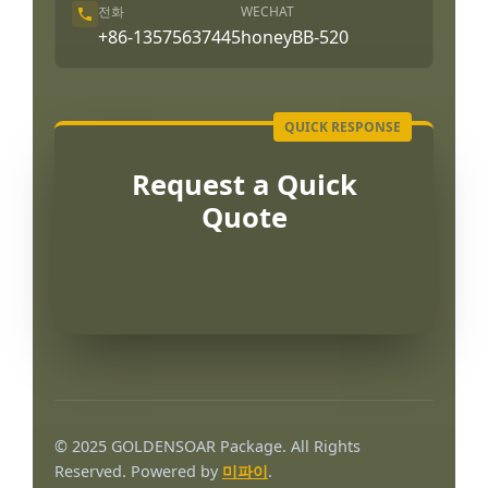
전화
WECHAT
+86-13575637445
honeyBB-520
Request a Quick
Quote
Português
العربية
© 2025 GOLDENSOAR Package. All Rights
Français
Reserved. Powered by
미파이
.