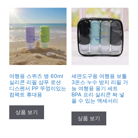
여행용 스퀴즈 병 60ml
세면도구용 여행용 보틀
실리콘 리필 샴푸 로션
3온스 누수 방지 리필 가
디스펜서 PP 뚜껑이있는
능 여행용 용기 세트
컴팩트 휴대용
BPA 프리 실리콘 짜 넣
을 수 있는 액세서리
상품 보기
상품 보기