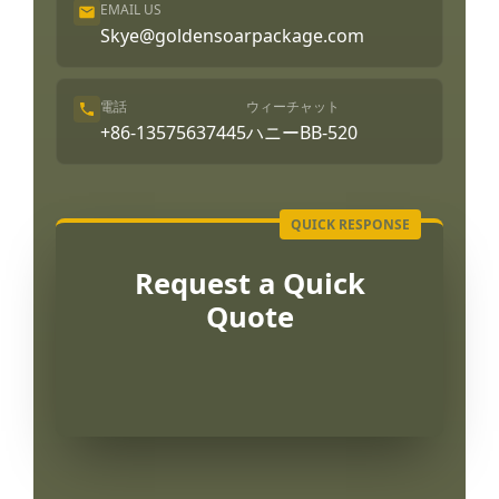
EMAIL US
Skye@goldensoarpackage.com
電話
ウィーチャット
+86-13575637445
ハニーBB-520
Request a Quick
Quote
Português