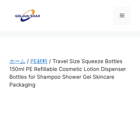
コ
ン
メ
テ
ン
ニ
ツ
へ
ス
ュ
キ
ホーム
/
PE材料
/ Travel Size Squeeze Bottles
ッ
150ml PE Refillable Cosmetic Lotion Dispenser
ー
プ
Bottles for Shampoo Shower Gel Skincare
Packaging