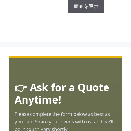
商品を表示
👉 Ask for a Quote
Anytime!
Please complete the form below as best as
you can. Share your needs with us, and we’ll
be in touch very shortly.