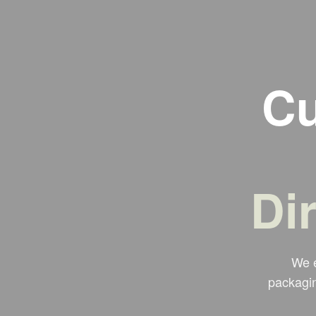
Cu
Di
We e
packagin