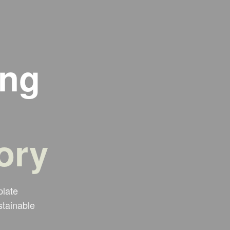
ing
ory
plate
stainable