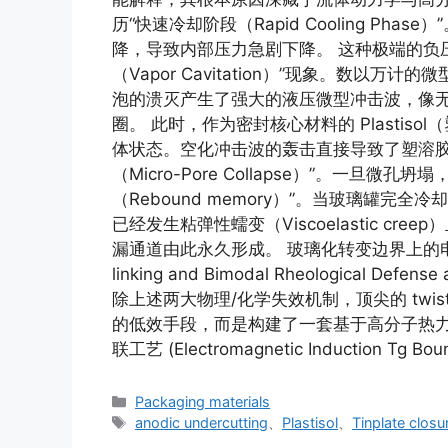
历“快速冷却阶段（Rapid Cooling Pha
降，导致内部压力急剧下降。 这种极端的负
（Vapor Cavitation）”现象。数以
泡的溃灭产生了强大的液压微型冲击波，像
圈。 此时，作为密封核心材料的 Plastiso
体状态。空化冲击波的轰击直接导致了塑溶胶
（Micro-Pore Collapse）”。一旦
（Rebound memory）”。当玻璃罐
已经发生粘弹性蠕变（Viscoelastic c
漏通道由此永久形成。 玻璃化转变边界上的电磁交联与
linking and Bimodal Rheological Defen
除上述两大物理/化学失效机制，顶尖的 twist-o
的低效手段，而是构建了一套基于高分子热力学
联工艺 (Electromagnetic Induction Tg Bo
カ
Packaging materials
テ
タ
anodic undercutting
、
Plastisol
、
Tinplate closu
ゴ
グ