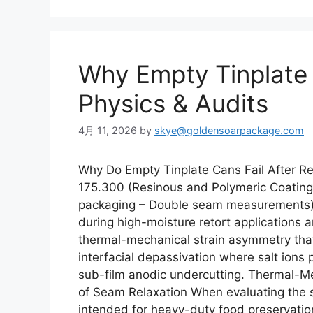
リ
ー
Why Empty Tinplate C
Physics & Audits
4月 11, 2026
by
skye@goldensoarpackage.com
Why Do Empty Tinplate Cans Fail After R
175.300 (Resinous and Polymeric Coatings
packaging – Double seam measurements) S
during high-moisture retort applications a
thermal-mechanical strain asymmetry that
interfacial depassivation where salt ions 
sub-film anodic undercutting. Thermal-M
of Seam Relaxation When evaluating the st
intended for heavy-duty food preservatio