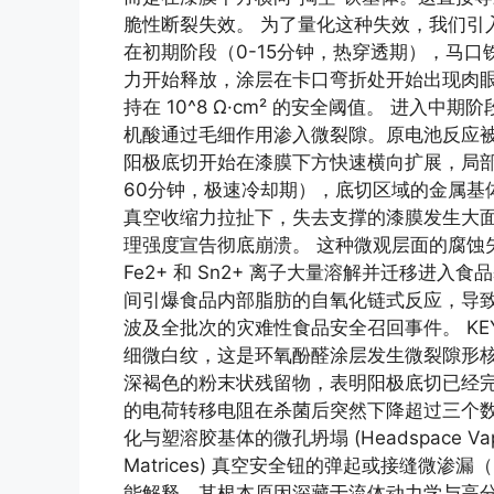
脆性断裂失效。 为了量化这种失效，我们引入
在初期阶段（0-15分钟，热穿透期），马口
力开始释放，涂层在卡口弯折处开始出现肉眼
持在 10^8 Ω·cm² 的安全阈值。 进入
机酸通过毛细作用渗入微裂隙。原电池反应被高温剧
阳极底切开始在漆膜下方快速横向扩展，局部
60分钟，极速冷却期），底切区域的金属基体
真空收缩力拉扯下，失去支撑的漆膜发生大
理强度宣告彻底崩溃。 这种微观层面的腐蚀
Fe2+ 和 Sn2+ 离子大量溶解并迁移进
间引爆食品内部脂肪的自氧化链式反应，导
波及全批次的灾难性食品安全召回事件。 KEY
细微白纹，这是环氧酚醛涂层发生微裂隙形核
深褐色的粉末状残留物，表明阳极底切已经完
的电荷转移电阻在杀菌后突然下降超过三个数
化与塑溶胶基体的微孔坍塌 (Headspace Vapor Cavi
Matrices) 真空安全钮的弹起或接缝微渗漏（Do
能解释，其根本原因深藏于流体动力学与高