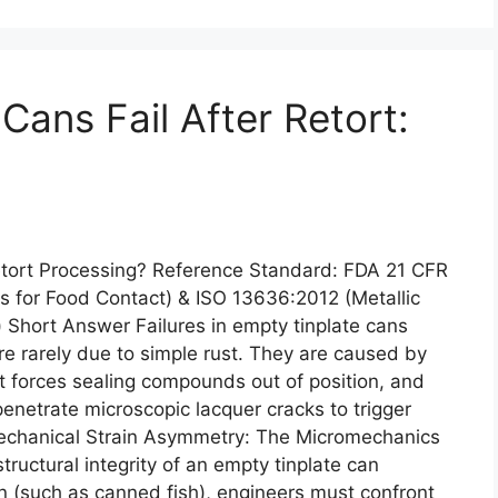
ans Fail After Retort:
etort Processing? Reference Standard: FDA 21 CFR
 for Food Contact) & ISO 13636:2012 (Metallic
hort Answer Failures in empty tinplate cans
re rarely due to simple rust. They are caused by
 forces sealing compounds out of position, and
penetrate microscopic lacquer cracks to trigger
echanical Strain Asymmetry: The Micromechanics
ructural integrity of an empty tinplate can
n (such as canned fish), engineers must confront