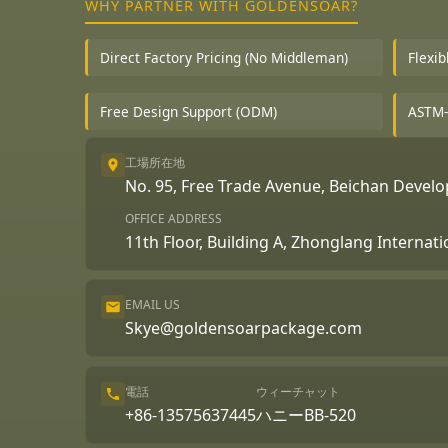
WHY PARTNER WITH GOLDENSOAR?
Direct Factory Pricing (No Middleman)
Flexi
Free Design Support (ODM)
ASTM-
工場所在地
No. 95, Free Trade Avenue, Beichan Deve
OFFICE ADDRESS
11th Floor, Building A, Zhonglang Internat
EMAIL US
Skye@goldensoarpackage.com
Português
電話
ウィーチャット
العربية
+86-13575637445
ハニーBB-520
Français