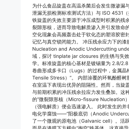
为什么食品旋盖在高温杀菌后会发生微渗漏与生锈？ Re
泄漏无损检测标准测试方法）与 ISO 4531（接
铁旋盖的失效主要源于冲压成型时积累的残余
裂隙形核，进而导致电解质渗入并引发致命
空化现象会高频轰击处于软化态的塑溶胶密
记忆与真空锁闭能力。 冲压残余应力下的漆膜微裂隙
Nucleation and Anodic Undercutting 
域，探讨 tinplate jar closure
学。标准旋盖的核心基材是镀锡量为 2.8/2.8 
卷曲形成多卡口（Lugs）的过程中，金属晶格
Tensile Stress）”。 内部涂覆的环氧酚醛树
在室温下表现出优异的阻隔性。然而，当旋盖进入
与前期积累的冲压残余拉应力发生叠加。这
的“微裂隙形核（Micro-fissure Nucl
（强电解质）便会迅速渗入。 此时发生的并
电化学腐蚀——“阳极底切（Anodic Unde
了一个微观的原电池（Galvanic cell
而是在漆膜下方横向“掏空”铁基体。这直接