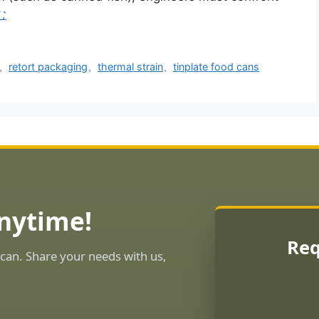
む
、
retort packaging
、
thermal strain
、
tinplate food cans
Anytime!
Req
can. Share your needs with us,