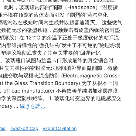
se）”。此时，玻璃罐内部的“顶隙（Headspace）”温度骤
压环境在顶隙的液体表面引发了剧烈的“蒸汽空化
万计的微型蒸汽泡在极短时间内生成并以超音速溃灭。 这些微气
无数把无形的微型铁锤，高频轰击着旋盖内缘的密封垫
l（塑溶胶）在 121°C 的余温下正处于极度软化的粘弹流
内部维持弹性的“微孔结构”发生了不可逆的“物理坍塌
微孔坍塌，塑溶胶就彻底丧失了其至关重要的“回弹记忆
完全冷却、玻璃瓶口试图与旋盖卡口形成最终的真空锁合时，
reep）且失去弹性的密封胶无法瞬间填补界面微间隙，微渗
双模态流变防御 (Electromagnetic Cross-
se at the Glass Transition Boundary) 为了从根本上消
ff cap manufacturer 不再依赖单纯增加涂层厚度
的深度防御矩阵。 1. 玻璃化转变边界的电磁感应交
undary …
続きを読む
res
、
Twist-off Cap
、
Vapor Cavitation