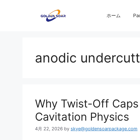
コ
ン
ホーム
Pa
テ
ン
ツ
へ
ス
anodic undercutt
キ
ッ
プ
Why Twist-Off Caps 
Cavitation Physics
4月 22, 2026
by
skye@goldensoarpackage.com