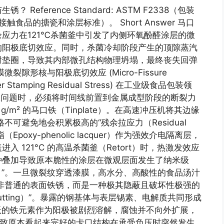
ference Standard: ASTM F2338（包装
触食品的搪瓷和涂层标准）。 Short Answer 马口
应力在121℃杀菌釜中引发了内侧环氧酚醛涂层的微
的阳极底切效应。同时，杀菌冷却阶段产生的顶隙蒸汽
封垫圈，导致其内部微孔结构物理坍塌，最终丧失回弹
形核与阳极底切效应 (Micro-Fissure
under Stamping Residual Stress) 在工业级食品包装领
s 的生锈与失效问题时，必须将时间线前置到金属成型阶段的断裂力
g/m² 的马口铁（Tinplate）。在高速冲压机将其边缘
不可避免地会积累极高的“残余拉应力（Residual
脂（Epoxy-phenolic lacquer）作为强效介电隔离层，
 121°C 的高温杀菌釜（Retort）时，热激发效应
种叠加导致原本脆性的涂层在微观层面发生了纳米级
eation）”。一旦微裂纹穿透漆膜，高水分、高酸性的食品汤汁
非普通的表面铁锈，而是一种极其隐蔽且破坏性极强的
rcutting）”。暴露的钢基体与表层锡素、电解质共同形成
）。活跃的铁元素作为阳极被剧烈溶解，腐蚀并不向外扩展，
导致原本看起来完好的卡口结构在承受负压时突然发生