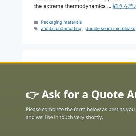
the extreme thermodynamics …
続きを読
カ
Packaging materials
テ
タ
anodic undercutting
、
double seam microleaks
ゴ
グ
リ
ー
👉 Ask for a Quote 
Please complete the form below as best as you 
and we’ll be in touch very shortly.