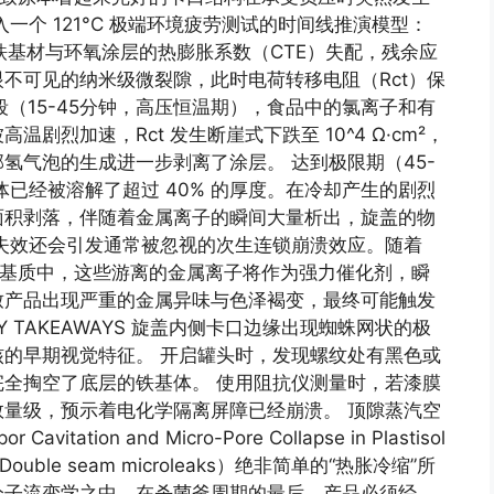
一个 121°C 极端环境疲劳测试的时间线推演模型：
铁基材与环氧涂层的热膨胀系数（CTE）失配，残余应
不可见的纳米级微裂隙，此时电荷转移电阻（Rct）保
中期阶段（15-45分钟，高压恒温期），食品中的氯离子和有
烈加速，Rct 发生断崖式下跌至 10^4 Ω·cm²，
氢气泡的生成进一步剥离了涂层。 达到极限期（45-
已经被溶解了超过 40% 的厚度。在冷却产生的剧烈
面积剥落，伴随着金属离子的瞬间大量析出，旋盖的物
失效还会引发通常被忽视的次生连锁崩溃效应。随着
入食品基质中，这些游离的金属离子将作为强力催化剂，瞬
致产品出现严重的金属异味与色泽褐变，最终可能触发
 TAKEAWAYS 旋盖内侧卡口边缘出现蜘蛛网状的极
的早期视觉特征。 开启罐头时，发现螺纹处有黑色或
全掏空了底层的铁基体。 使用阻抗仪测量时，若漆膜
量级，预示着电化学隔离屏障已经崩溃。 顶隙蒸汽空
tation and Micro-Pore Collapse in Plastisol
uble seam microleaks）绝非简单的“热胀冷缩”所
分子流变学之中。在杀菌釜周期的最后，产品必须经