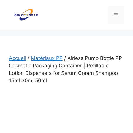
Aller
au
Menu
contenu
Accueil
/
Matériaux PP
/ Airless Pump Bottle PP
Cosmetic Packaging Container | Refillable
Lotion Dispensers for Serum Cream Shampoo
15ml 30ml 50ml