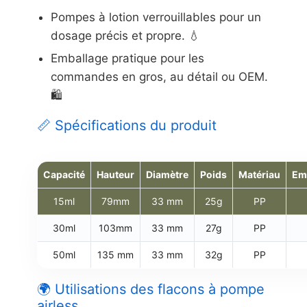
Pompes à lotion verrouillables pour un
dosage précis et propre. 💧
Emballage pratique pour les
commandes en gros, au détail ou OEM.
🛍️
📏 Spécifications du produit
Capacité
Hauteur
Diamètre
Poids
Matériau
Em
15ml
79mm
33 mm
25g
PP
30ml
103mm
33 mm
27g
PP
50ml
135 mm
33 mm
32g
PP
🌍 Utilisations des flacons à pompe
airless