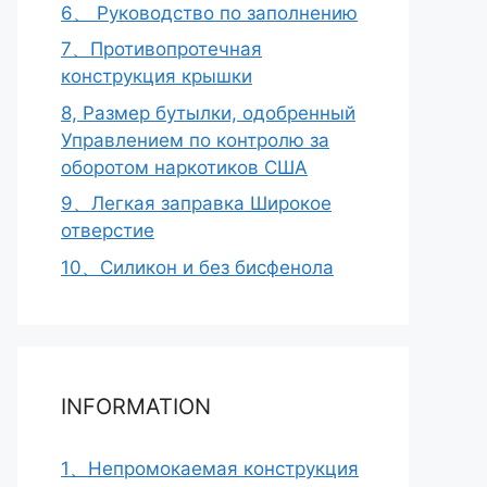
6、 Руководство по заполнению
7、Противопротечная
конструкция крышки
8, Размер бутылки, одобренный
Управлением по контролю за
оборотом наркотиков США
9、Легкая заправка Широкое
отверстие
10、Силикон и без бисфенола
INFORMATION
1、Непромокаемая конструкция