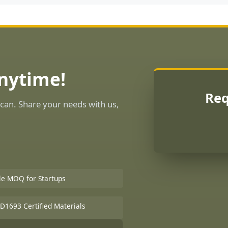
Anytime!
Req
can. Share your needs with us,
ble MOQ for Startups
D1693 Certified Materials