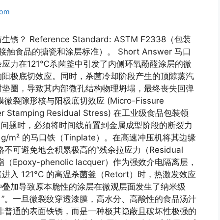
com
ference Standard: ASTM F2338（包装
触食品的搪瓷和涂层标准）。 Short Answer 马口
应力在121℃杀菌釜中引发了内侧环氧酚醛涂层的微
的阳极底切效应。同时，杀菌冷却阶段产生的顶隙蒸汽
封垫圈，导致其内部微孔结构物理坍塌，最终丧失回弹
形核与阳极底切效应 (Micro-Fissure
under Stamping Residual Stress) 在工业级食品包装领
s 的生锈与失效问题时，必须将时间线前置到金属成型阶段的断裂力
g/m² 的马口铁（Tinplate）。在高速冲压机将其边缘
不可避免地会积累极高的“残余拉应力（Residual
脂（Epoxy-phenolic lacquer）作为强效介电隔离层，
 121°C 的高温杀菌釜（Retort）时，热激发效应
种叠加导致原本脆性的涂层在微观层面发生了纳米级
eation）”。一旦微裂纹穿透漆膜，高水分、高酸性的食品汤汁
非普通的表面铁锈，而是一种极其隐蔽且破坏性极强的