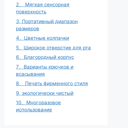
2、 Мягкая сенсорная
поверхность
3, Портативный диапазон
размеров
4、Цветные колпачки
5、Широкое отверстие для рта
6、Благородный корпус
7、Варианты крючков и
всасывания
8、 Печать фирменного стиля
9, экологически чистый
10、Многоразовое
использование