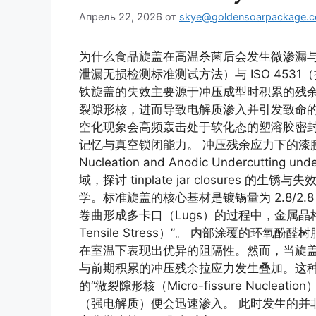
Апрель 22, 2026
от
skye@goldensoarpackage.
为什么食品旋盖在高温杀菌后会发生微渗漏与生锈？ Re
泄漏无损检测标准测试方法）与 ISO 4531（接
铁旋盖的失效主要源于冲压成型时积累的残余
裂隙形核，进而导致电解质渗入并引发致命
空化现象会高频轰击处于软化态的塑溶胶密
记忆与真空锁闭能力。 冲压残余应力下的漆膜微裂隙
Nucleation and Anodic Undercutting 
域，探讨 tinplate jar closure
学。标准旋盖的核心基材是镀锡量为 2.8/2.8 
卷曲形成多卡口（Lugs）的过程中，金属晶格
Tensile Stress）”。 内部涂覆的环氧酚醛树
在室温下表现出优异的阻隔性。然而，当旋盖进入
与前期积累的冲压残余拉应力发生叠加。这
的“微裂隙形核（Micro-fissure Nucl
（强电解质）便会迅速渗入。 此时发生的并