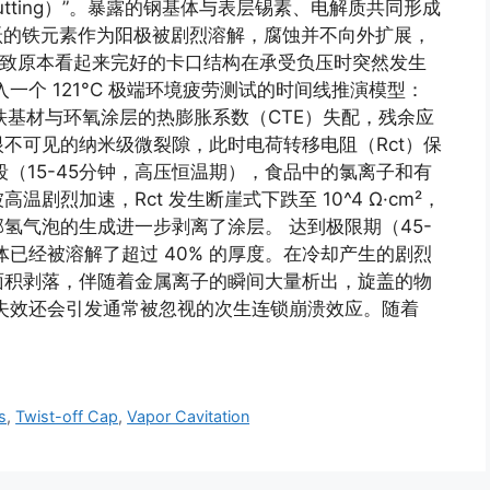
rcutting）”。暴露的钢基体与表层锡素、电解质共同形成
）。活跃的铁元素作为阳极被剧烈溶解，腐蚀并不向外扩展，
导致原本看起来完好的卡口结构在承受负压时突然发生
一个 121°C 极端环境疲劳测试的时间线推演模型：
铁基材与环氧涂层的热膨胀系数（CTE）失配，残余应
不可见的纳米级微裂隙，此时电荷转移电阻（Rct）保
中期阶段（15-45分钟，高压恒温期），食品中的氯离子和有
烈加速，Rct 发生断崖式下跌至 10^4 Ω·cm²，
氢气泡的生成进一步剥离了涂层。 达到极限期（45-
已经被溶解了超过 40% 的厚度。在冷却产生的剧烈
面积剥落，伴随着金属离子的瞬间大量析出，旋盖的物
失效还会引发通常被忽视的次生连锁崩溃效应。随着
s
,
Twist-off Cap
,
Vapor Cavitation