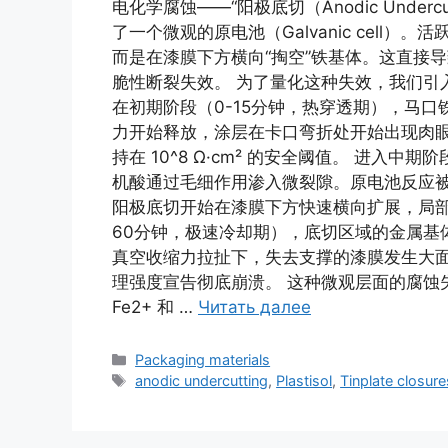
电化学腐蚀——“阳极底切（Anodic Unde
了一个微观的原电池（Galvanic cell
而是在漆膜下方横向“掏空”铁基体。这直接
脆性断裂失效。 为了量化这种失效，我们引入
在初期阶段（0-15分钟，热穿透期），马口
力开始释放，涂层在卡口弯折处开始出现肉眼
持在 10^8 Ω·cm² 的安全阈值。 进入
机酸通过毛细作用渗入微裂隙。原电池反应被高温剧
阳极底切开始在漆膜下方快速横向扩展，局部
60分钟，极速冷却期），底切区域的金属基体
真空收缩力拉扯下，失去支撑的漆膜发生大
理强度宣告彻底崩溃。 这种微观层面的腐蚀
Fe2+ 和 …
Читать далее
Рубрики
Packaging materials
Метки
anodic undercutting
,
Plastisol
,
Tinplate closure