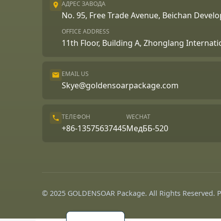
АДРЕС ЗАВОДА
No. 95, Free Trade Avenue, Beichan Deve
OFFICE ADDRESS
11th Floor, Building A, Zhonglang Internat
EMAIL US
Skye@goldensoarpackage.com
Português
ТЕЛЕФОН
WECHAT
العربية
+86-13575637445
МедББ-520
Français
한국어
日本語
Español
© 2025 GOLDENSOAR Package. All Rights Reserved.
English