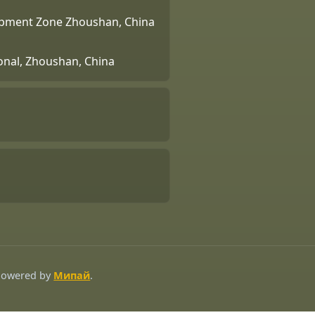
lopment Zone Zhoushan, China
ional, Zhoushan, China
 Powered by
Мипай
.